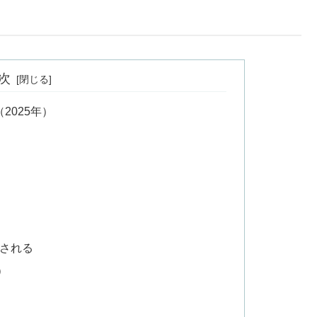
次
2025年）
送される
）