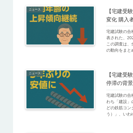
ニュース
【宅建受験
変化 購入
宅建試験の合
表された、2
この調査は、
の動向をまとめ
ニュース
【宅建受験
停滞の背景
宅建試験の合
わち「建設」
どの鉄筋コン
う）」、いわゆ