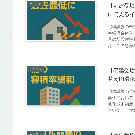
ニュース
【宅建受験
に与えるイ
宅建試験の合
本経済全体を
月の新設住宅
た。この急激な
ニュース
【宅建受験
替え円滑化
宅建試験の合
再生において
旭化成不動産
おいて、「マン
ニュース