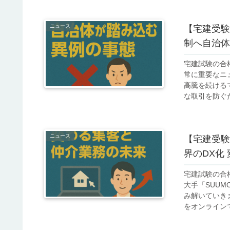
ニュース
【宅建受験
制へ自治体
宅建試験の合
常に重要なニ
高騰を続ける
な取引を防ぐた
ニュース
【宅建受験
界のDX化
宅建試験の合
大手「SUU
み解いていき
をオンラインで