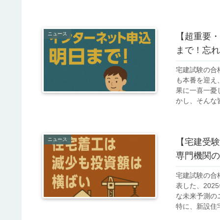
ニュース
【超重要・
まで！忘れ
宅建試験の合
も本番を迎え
果に一喜一憂
かし、そんな皆
ニュース
【宅建受験
専門機関の
宅建試験の合
表した、20
な未来予測の
特に、新設住宅