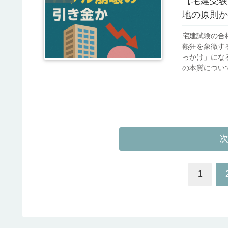
【宅建受験
地の原則か
宅建試験の合
熱狂を象徴す
っかけ」にな
の本質について
1