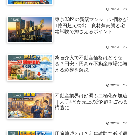
2026.01.28
東京23区の新築マンション価格が
不動産
1億円超え続出｜資材費高騰と宅
建試験で押さえるポイント
2026.01.26
為替介入で不動産価格はどうな
ニュース
る？円安・円高が不動産市場に与
える影響を解説
2026.01.25
不動産業界は好調も二極化が加速
ニュース
｜大手4％が売上の約8割を占める
構造に
2026.01.22
用途地域とは？宅建試験で必ず得
宅建