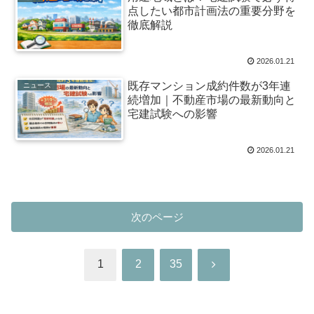
点したい都市計画法の重要分野を
徹底解説
2026.01.21
既存マンション成約件数が3年連
ニュース
続増加｜不動産市場の最新動向と
宅建試験への影響
2026.01.21
次のページ
次
1
2
35
へ