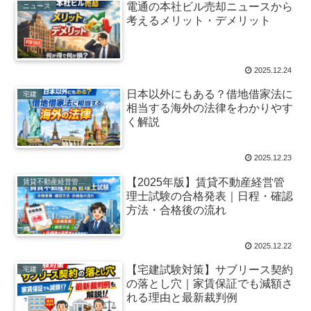
電通の本社ビル売却ニュースから
ニュース
考えるメリット・デメリット
2025.12.24
日本以外にもある？借地借家法に
宅建
相当する海外の法律をわかりやす
く解説
2025.12.23
【2025年版】賃貸不動産経営管
賃貸不動産経営管理士
理士試験の合格発表｜日程・確認
方法・合格後の流れ
2025.12.22
【宅建試験対策】サブリース契約
宅建
の落とし穴｜家賃保証でも減額さ
れる理由と最新裁判例