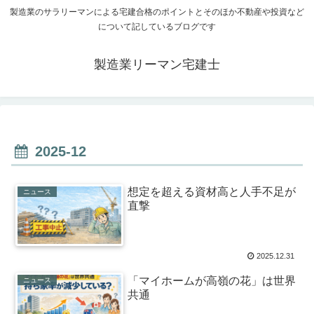
製造業のサラリーマンによる宅建合格のポイントとそのほか不動産や投資など
について記しているブログです
製造業リーマン宅建士
2025-12
想定を超える資材高と人手不足が
ニュース
直撃
2025.12.31
「マイホームが高嶺の花」は世界
ニュース
共通