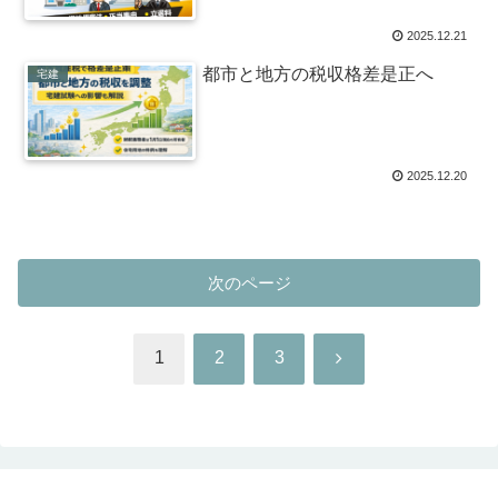
2025.12.21
都市と地方の税収格差是正へ
宅建
2025.12.20
次のページ
次
1
2
3
へ