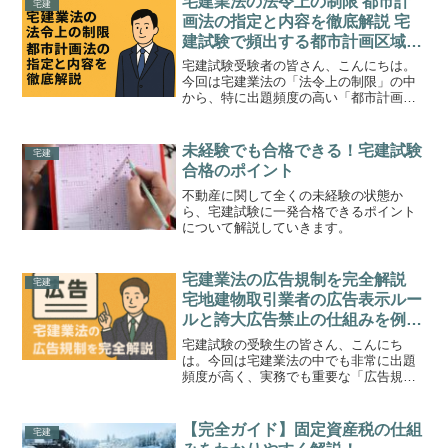
宅建業法の法令上の制限 都市計
宅建
画法の指定と内容を徹底解説 宅
建試験で頻出する都市計画区域・
準都市計画区域・区域区分のルー
宅建試験受験者の皆さん、こんにちは。
ルと例題まとめ
今回は宅建業法の「法令上の制限」の中
から、特に出題頻度の高い「都市計画
法」について、重要ポイントを整理しな
がら丁寧に解説していきます。都市計画
法は快適な街づくりのためのルールを定
未経験でも合格できる！宅建試験
宅建
めた法律であり、試験では区...
合格のポイント
不動産に関して全くの未経験の状態か
ら、宅建試験に一発合格できるポイント
について解説していきます。
宅建業法の広告規制を完全解説
宅建
宅地建物取引業者の広告表示ルー
ルと誇大広告禁止の仕組みを例題
付きでわかりやすく学ぶ実践記事
宅建試験の受験生の皆さん、こんにち
は。今回は宅建業法の中でも非常に出題
頻度が高く、実務でも重要な「広告規
制」について詳しく解説します。広告は
不動産取引の入り口となる部分ですの
で、消費者保護のために厳しい規制が設
【完全ガイド】固定資産税の仕組
宅建
けられており、宅建試験でも必ず...