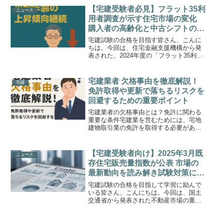
類のうち、主に住居系の地域5種類につい
【宅建受験者必見】フラット35利
ニュース
て詳しく解説していき...
用者調査が示す住宅市場の変化
購入者の高齢化と中古シフトの鮮
明化
宅建試験の合格を目指す皆さん、こんに
ちは。今回は、住宅金融支援機構から発
表された、2024年度の「フラット35利用
者調査」の結果について解説します。こ
の調査は、全期間固定金利の代表的な住
宅ローンであるフラット35の利用者の動
宅建業者 欠格事由を徹底解説！
宅建
向をまとめたもの...
免許取得や更新で落ちるリスクを
回避するための重要ポイント
宅建業者の欠格事由とは？免許に関わる
重要な条件宅建業を営むためには、宅地
建物取引業の免許を取得する必要があり
ますが、この際に重要になるのが「欠格
事由に該当しないこと」です。欠格事由
とは、宅建業法に基づき、免許を与える
【宅建受験者向け】2025年3月既
ニュース
べきでないとされる事情の...
存住宅販売量指数が公表 市場の
最新動向を読み解き試験対策に活
かす
宅建試験の合格を目指して学習に励んで
いる皆さん、こんにちは。今回は、国土
交通省から発表された不動産市場の重要
な指標、「既存住宅販売量指数」の最新
データについて解説します。2025年3月の