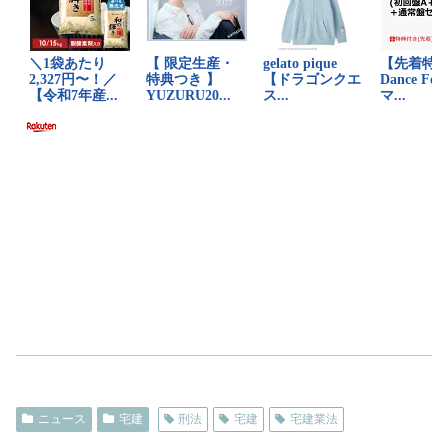
ニュース
宅建
刑法
宅建
宅建業法