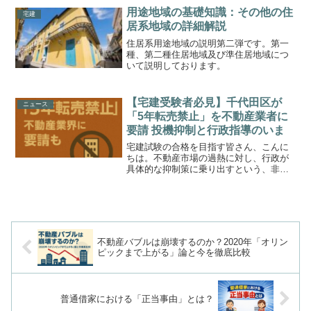
数値が公表され、中古住宅市場の「今」
用途地域の基礎知識：その他の住
宅建
を知るための貴重な...
居系地域の詳細解説
住居系用途地域の説明第二弾です。第一
種、第二種住居地域及び準住居地域につ
いて説明しております。
【宅建受験者必見】千代田区が
ニュース
「5年転売禁止」を不動産業者に
要請 投機抑制と行政指導のいま
宅建試験の合格を目指す皆さん、こんに
ちは。不動産市場の過熱に対し、行政が
具体的な抑制策に乗り出すという、非常
に重要なニュースが報じられました。東
京・千代田区が、不動産の業界団体に対
し、マンションの短期転売などを抑制す
るよう、初めて正式に「要...
不動産バブルは崩壊するのか？2020年「オリン
ピックまで上がる」論と今を徹底比較
普通借家における「正当事由」とは？