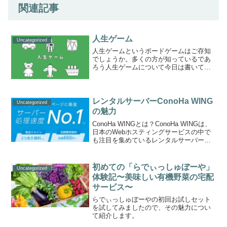
関連記事
人生ゲーム
Uncategorized
人生ゲームというボードゲームはご存知
でしょうか。多くの方が知っているであ
ろう人生ゲームについて今日は書いてい
こうと思います。人生ゲームの発祥元々
はアメリカで発売されていた「The game
of life」というゲームの日本語訳版として
19...
レンタルサーバーConoHa WING
Uncategorized
の魅力
ConoHa WINGとは？ConoHa WINGは、
日本のWebホスティングサービスの中で
も注目を集めているレンタルサーバーで
す。手軽さと高性能を兼ね備えた、特に
個人ウェブサイトや小規模ビジネスに最
適なサービスです。このサイトでも利用
初めての「らでぃっしゅぼーや」
Uncategorized
して...
体験記〜美味しい有機野菜の宅配
サービス〜
らでぃっしゅぼーやの初回お試しセット
を試してみましたので、その魅力につい
て紹介します。