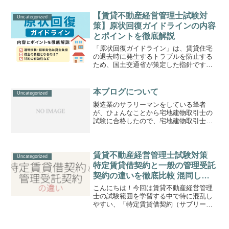
【賃貸不動産経営管理士試験対
Uncategorized
策】原状回復ガイドラインの内容
とポイントを徹底解説
「原状回復ガイドライン」は、賃貸住宅
の退去時に発生するトラブルを防止する
ため、国土交通省が策定した指針です。
賃貸不動産経営管理士試験では、入居者
と貸主の負担区分・特約の有効性・通常
損耗の考え方などがよく出題されます。
本ブログについて
Uncategorized
このガイドラインの趣旨を...
製造業のサラリーマンをしている筆者
が、ひょんなことから宅地建物取引士の
試験に合格したので、宅地建物取引士に
関することや、筆者の興味・関心分野に
ついて書いていきます。
賃貸不動産経営管理士試験対策
Uncategorized
特定賃貸借契約と一般の管理受託
契約の違いを徹底比較 混同しや
すいポイントを整理
こんにちは！今回は賃貸不動産経営管理
士の試験範囲を学習する中で特に混乱し
やすい、「特定賃貸借契約（サブリース
契約）」と「一般の管理受託契約」の違
いについて解説します。名称や役割が似
ていますが、法的性質や説明義務、規制