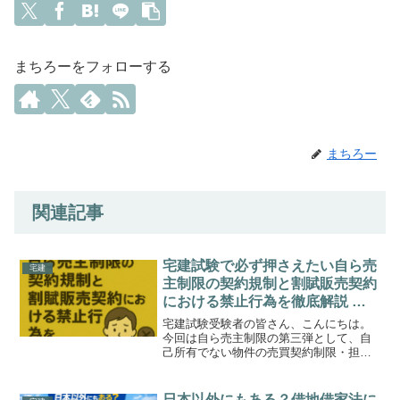
まちろーをフォローする
まちろー
関連記事
宅建試験で必ず押さえたい自ら売
宅建
主制限の契約規制と割賦販売契約
における禁止行為を徹底解説 重
要ポイントと例題で理解を深める
宅建試験受験者の皆さん、こんにちは。
まとめ記事
今回は自ら売主制限の第三弾として、自
己所有でない物件の売買契約制限・担保
責任の特約制限・割賦販売契約の解除制
限・所有権留保の禁止について詳しく解
説していきます。特に、割賦販売に関す
日本以外にもある？借地借家法に