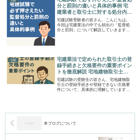
宅建
説します。複雑な斜線制限...
分と罰則の違いと具体的事例 宅
建業者と取引士に対する処分内容
と権限者の整理まで例題で総復習
宅建試験受験者の皆さん、こんにちは。
今回は宅建業法の中でも頻出の「監督処
分と罰則」について解説していきます。
宅建業者や宅地建物取引士が法令違反を
行った場合に課されるペナルティには、
「行政機関による監督処分」と「裁判所
による罰則」の2種類があ...
宅建業法で定められた取引士の登
宅建
録手続きと欠格要件の重要ポイン
トを徹底解説 宅地建物取引士を
目指す受験者が押さえるべき法規
宅建試験の受験生の皆さん、宅地建物取
のまとめ
引士の登録手続きや登録できない欠格要
件について、具体的に理解しています
か？本記事では、宅建業法で規定される
登録の条件や欠格要件を、試験対策とし
てしっかりまとめて解説します。登録手
続きの流れと必要条件宅地建...
本ブログについて