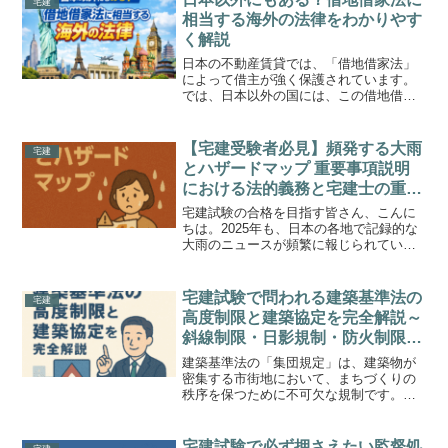
宅建
る規制はひっかけ問題が多...
相当する海外の法律をわかりやす
く解説
日本の不動産賃貸では、「借地借家法」
によって借主が強く保護されています。
では、日本以外の国には、この借地借家
法に相当する法律は存在しないのでしょ
うか。結論から言うと、日本以外の国に
も、借地借家法に相当する賃貸借に関す
【宅建受験者必見】頻発する大雨
宅建
る法律は存在します。ただ...
とハザードマップ 重要事項説明
における法的義務と宅建士の重い
責任
宅建試験の合格を目指す皆さん、こんに
ちは。2025年も、日本の各地で記録的な
大雨のニュースが頻繁に報じられていま
す。こうした気候変動の現実は、私たち
が暮らす土地の安全性について、これま
で以上に真剣に考えることを求めていま
宅建試験で問われる建築基準法の
宅建
す。そして、この「土...
高度制限と建築協定を完全解説～
斜線制限・日影規制・防火制限か
ら一人協定までの全ルールを事例
建築基準法の「集団規定」は、建築物が
付きでマスター～
密集する市街地において、まちづくりの
秩序を保つために不可欠な規制です。今
回は、その集団規定の中でも特に重要な
「高さ制限」と「建築協定」について、
宅建試験で頻出するポイントを丁寧に解
宅建試験で必ず押さえたい監督処