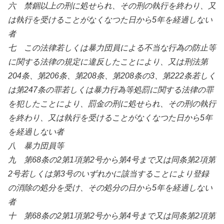
六 禁錮以上の刑に処せられ、その刑の執行を終わり、又
は執行を受けることがなくなつた日から5年を経過しない
者
七 この法律若しくは暴力団員による不当な行為の防止等
に関する法律の規定に違反したことにより、又は刑法第
204条、第206条、第208条、第208条の3、第222条若しく
は第247条の罪若しくは暴力行為等処罰に関する法律の罪
を犯したことにより、罰金の刑に処せられ、その刑の執行
を終わり、又は執行を受けることがなくなつた日から5年
を経過しない者
八 暴力団員等
九 第68条の2第1項第2号から第4号まで又は同条第2項第
2号若しくは第3号のいずれかに該当することにより登録
の消除の処分を受け、その処分の日から5年を経過しない
者
十 第68条の2第1項第2号から第4号まで又は同条第2項第