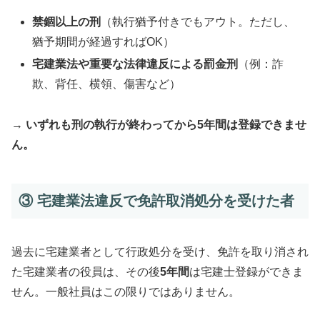
禁錮以上の刑
（執行猶予付きでもアウト。ただし、
猶予期間が経過すればOK）
宅建業法や重要な法律違反による罰金刑
（例：詐
欺、背任、横領、傷害など）
→
いずれも刑の執行が終わってから5年間は登録できませ
ん。
③ 宅建業法違反で免許取消処分を受けた者
過去に宅建業者として行政処分を受け、免許を取り消され
た宅建業者の役員は、その後
5年間
は宅建士登録ができま
せん。一般社員はこの限りではありません。