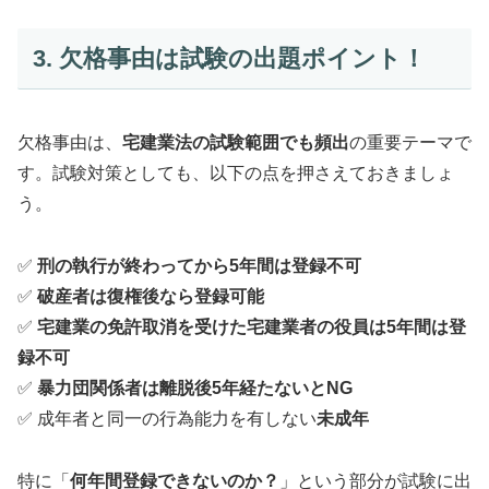
3. 欠格事由は試験の出題ポイント！
欠格事由は、
宅建業法の試験範囲でも頻出
の重要テーマで
す。試験対策としても、以下の点を押さえておきましょ
う。
✅
刑の執行が終わってから5年間は登録不可
✅
破産者は復権後なら登録可能
✅
宅建業の免許取消を受けた宅建業者の役員は5年間は登
録不可
✅
暴力団関係者は離脱後5年経たないとNG
✅ 成年者と同一の行為能力を有しない
未成年
特に「
何年間登録できないのか？
」という部分が試験に出