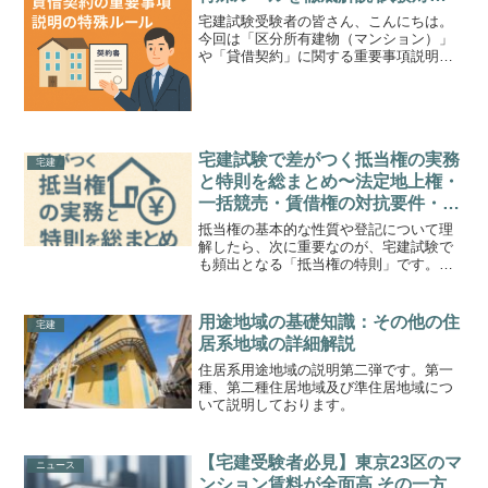
と例題で理解!!
宅建試験受験者の皆さん、こんにちは。
今回は「区分所有建物（マンション）」
や「貸借契約」に関する重要事項説明の
中でも、特殊なルールや押さえておくべ
きポイントを中心に解説していきます。
これらは通常の売買契約とは説明内容が
異なり、細かい項目や注意...
宅建試験で差がつく抵当権の実務
宅建
と特則を総まとめ〜法定地上権・
一括競売・賃借権の対抗要件・代
価弁済・抵当権消滅請求まで例題
抵当権の基本的な性質や登記について理
付きで徹底理解〜
解したら、次に重要なのが、宅建試験で
も頻出となる「抵当権の特則」です。特
に法定地上権の成立要件、一括競売、賃
借権の対抗要件、代価弁済や抵当権消滅
請求といった実務的な論点は、出題され
用途地域の基礎知識：その他の住
宅建
ると差がつきやすい難所で...
居系地域の詳細解説
住居系用途地域の説明第二弾です。第一
種、第二種住居地域及び準住居地域につ
いて説明しております。
【宅建受験者必見】東京23区のマ
ニュース
ンション賃料が全面高 その一方