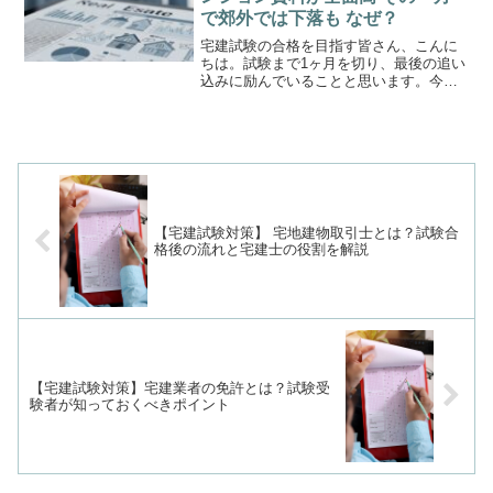
で郊外では下落も なぜ？
宅建試験の合格を目指す皆さん、こんに
ちは。試験まで1ヶ月を切り、最後の追い
込みに励んでいることと思います。今回
は、不動産市場のリアルな動向を示す
「マンション賃料インデックス」の最新
データについて解説します。昨日9月22日
に発表された2025...
【宅建試験対策】 宅地建物取引士とは？試験合
格後の流れと宅建士の役割を解説
【宅建試験対策】宅建業者の免許とは？試験受
験者が知っておくべきポイント