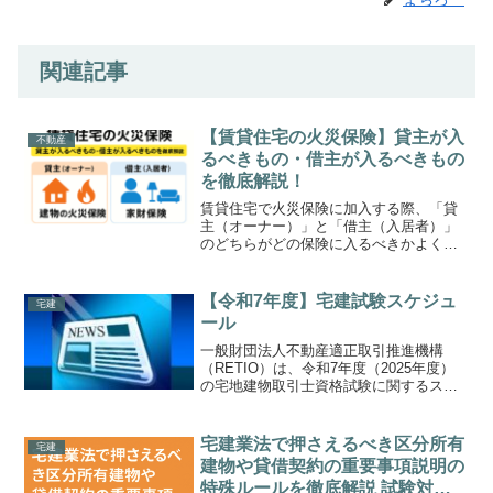
関連記事
【賃貸住宅の火災保険】貸主が入
不動産
るべきもの・借主が入るべきもの
を徹底解説！
賃貸住宅で火災保険に加入する際、「貸
主（オーナー）」と「借主（入居者）」
のどちらがどの保険に入るべきかよく混
同されます。しかし実は、両者の役割は
明確に分かれており、守るべき対象も目
的も異なります。本記事では、貸主側と
【令和7年度】宅建試験スケジュ
宅建
借主側がそれぞれ加入すべ...
ール
一般財団法人不動産適正取引推進機構
（RETIO）は、令和7年度（2025年度）
の宅地建物取引士資格試験に関するスケ
ジュールを発表しました。以下、試験の
詳細についてご紹介します。まだ予定な
ので変更の可能性あります。
宅建業法で押さえるべき区分所有
宅建
MafRakutenWidg...
建物や貸借契約の重要事項説明の
特殊ルールを徹底解説 試験対策