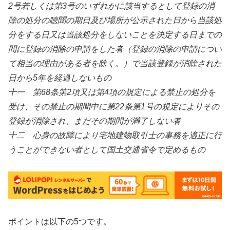
2号若しくは第3号のいずれかに該当するとして登録の消
除の処分の聴聞の期日及び場所が公示された日から当該処
分をする日又は当該処分をしないことを決定する日までの
間に登録の消除の申請をした者（登録の消除の申請につい
て相当の理由がある者を除く。）で当該登録が消除された
日から5年を経過しないもの
十一 第68条第2項又は第4項の規定による禁止の処分を
受け、その禁止の期間中に第22条第1号の規定によりその
登録が消除され、まだその期間が満了しない者
十二 心身の故障により宅地建物取引士の事務を適正に行
うことができない者として国土交通省令で定めるもの
ポイントは以下の5つです。