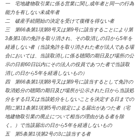
一 宅地建物取引業に係る営業に関し成年者と同一の行為
能力を有しない未成年者
二 破産手続開始の決定を受けて復権を得ない者
三 第66条第1項第8号又は第9号に該当することにより第
3条第1項の免許を取り消され、その取消しの日から5年を
経過しない者（当該免許を取り消された者が法人である場
合においては、当該取消しに係る聴聞の期日及び場所の公
示の日前60日以内にその法人の役員であつた者で当該取
消しの日から5年を経過しないもの）
四 第66条第1項第8号又は第9号に該当するとして免許の
取消処分の聴聞の期日及び場所が公示された日から当該処
分をする日又は当該処分をしないことを決定する日までの
間に第11条第1項第5号の規定による届出があつた者（宅
地建物取引業の廃止について相当の理由がある者を除
く。）で当該届出の日から5年を経過しないもの
五 第5条第1項第2号の3に該当する者