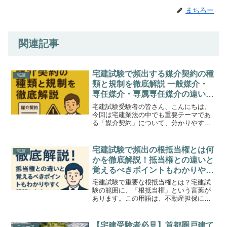
まちろー
関連記事
宅建試験で頻出する媒介契約の種
宅建
類と規制を徹底解説 一般媒介・
専任媒介・専属専任媒介の違いと
ルールを例題付きで完全マスター
宅建試験受験者の皆さん、こんにちは。
今回は宅建業法の中でも重要テーマであ
る「媒介契約」について、分かりやすく
解説していきます。媒介契約には「一般
媒介」「専任媒介」「専属専任媒介」と
いう3つの種類があり、それぞれに異なる
宅建試験で頻出の根抵当権とは何
宅建
ルールと規制が定められ...
かを徹底解説！抵当権との違いと
覚えるべきポイントもわかりやす
く解説します
宅建試験で重要な根抵当権とは？宅建試
験の範囲に、「根抵当権」という言葉が
あります。この用語は、不動産担保に関
する権利の一つであり、試験でも理解が
問われる重要な項目です。根抵当権の基
本をしっかり押さえることで、試験に出
【宅建受験者必見】首都圏戸建て
ニュース