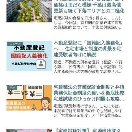
題された際に得点源にする...
価格はまだら模様 千葉は最高値
更新も続く下落エリアとの二極化
宅建試験の合格を目指す皆さん、こんに
ちは。今回は、首都圏の新築戸建て市場
の最新動向について、非常に興味深いデ
ータが出てきましたので解説します。
2025年6月のデータによると、首都圏全体
の平均価格は下落傾向にありますが、そ
不動産登記に「国籍記入義務化」
ニュース
の内訳を見ると「上昇...
へ──住宅市場と制度の背景を宅
建受験者向けに解説
最近、不動産の所有者登録（登記）を行
う際に、所有者の「国籍」を登記簿に記
入する義務化の方向が政府で調整されて
いるという報道が相次いでいます。特に
マンション価格の高騰を背景に、外国人
の不動産取得実態をつかみたいという狙
宅建業法の営業保証金制度と弁済
宅建
いがあります。これは不動...
業務保証金制度の違いを徹底比較
宅建試験のひっかけ問題も攻略で
きる制度比較と頻出例題解説
宅建試験受験者の皆さん、こんにちは。
本記事では宅建業法の中でも混同しやす
い「営業保証金制度」と「弁済業務保証
金制度」の違いについて、試験で問われ
やすい部分を徹底比較し、例題と解説を
交えながら詳しく解説していきます。ど
【宅建試験対策】 宅地建物取引
宅建