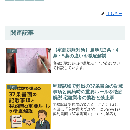
まちろー
関連記事
【宅建試験対策】農地法3条・4
宅建
条・5条の違いを徹底解説！
宅建試験に頻出の農地法3, 4, 5条につい
て解説しています。
宅建試験で頻出の37条書面の記載
宅建
事項と契約時の重要ルールを徹底
解説 宅建業者の義務と禁止事項
まで例題つきで理解するまとめ記
宅建試験受験者の皆さん、こんにちは。
事
今回は「宅建業法 第37条」に定められた
契約書面（37条書面）について解説しま
す。35条書面（重要事項説明書）と混同
しやすいこの契約書面は、契約内容を明
文化する大切な書面であり、試験でも頻