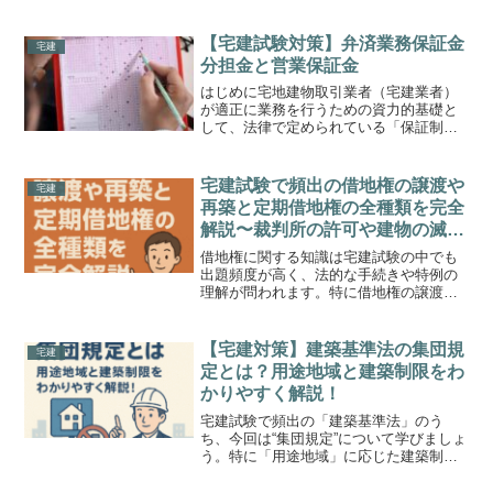
出分野です。この...
【宅建試験対策】弁済業務保証金
宅建
分担金と営業保証金
はじめに宅地建物取引業者（宅建業者）
が適正に業務を行うための資力的基礎と
して、法律で定められている「保証制
度」があります。宅建試験では必ず出題
される重要分野です。本記事では特に
「弁済業務保証金分担金」と「営業保証
宅建試験で頻出の借地権の譲渡や
宅建
金」の違いについて詳しく解説...
再築と定期借地権の全種類を完全
解説〜裁判所の許可や建物の滅
失、定期借地権の種類と要件まで
借地権に関する知識は宅建試験の中でも
例題付きで徹底マスター〜
出題頻度が高く、法的な手続きや特例の
理解が問われます。特に借地権の譲渡や
再築に関する裁判所の許可制度や、定期
借地権の種類と要件、建物の滅失時の対
応などは正確な知識が必要です。この記
【宅建対策】建築基準法の集団規
宅建
事では、実務と試験に役立...
定とは？用途地域と建築制限をわ
かりやすく解説！
宅建試験で頻出の「建築基準法」のう
ち、今回は“集団規定”について学びましょ
う。特に「用途地域」に応じた建築制限
や容積率・建ぺい率の考え方は、出題頻
度が高く、正確な理解が合否を分けま