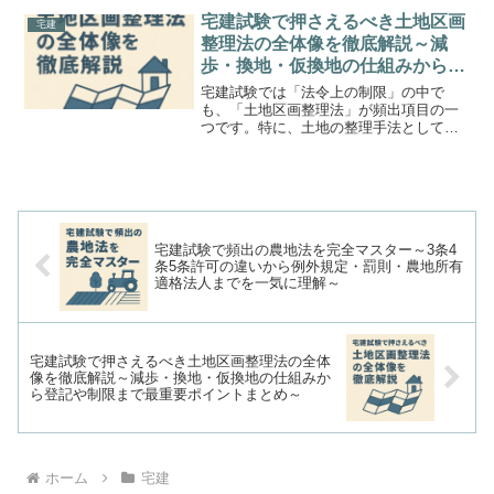
す。この記事では、試験に出るポイント
宅建試験で押さえるべき土地区画
宅建
をおさえつつ、例題も交え...
整理法の全体像を徹底解説～減
歩・換地・仮換地の仕組みから登
記や制限まで最重要ポイントまと
宅建試験では「法令上の制限」の中で
め～
も、「土地区画整理法」が頻出項目の一
つです。特に、土地の整理手法として登
場する「減歩」や「換地」、「仮換地」
などは、制度の理解が曖昧だと混乱しや
すく、正答率が下がる傾向にあります。
この記事では、宅建受験生の...
宅建試験で頻出の農地法を完全マスター～3条4
条5条許可の違いから例外規定・罰則・農地所有
適格法人までを一気に理解～
宅建試験で押さえるべき土地区画整理法の全体
像を徹底解説～減歩・換地・仮換地の仕組みか
ら登記や制限まで最重要ポイントまとめ～
ホーム
宅建