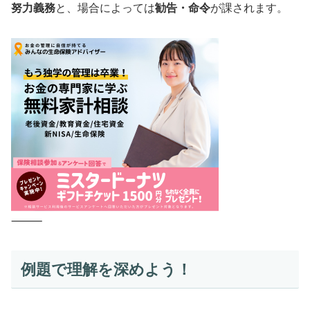
努力義務
と、場合によっては
勧告・命令
が課されます。
⸻
例題で理解を深めよう！