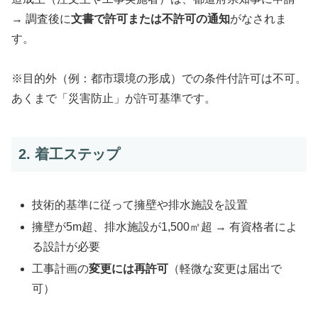
→ 調査後に
文書で許可または不許可の通知
がなされま
す。
※目的外（例：都市環境の形成）での条件付許可は不可。
あくまで「災害防止」が許可基準です。
2. 着工ステップ
技術的基準に従って擁壁や排水施設を設置
擁壁が5m超、排水施設が1,500㎡超 → 有資格者によ
る設計が必要
工事計画の
変更には再許可
（軽微な変更は届出で
可）