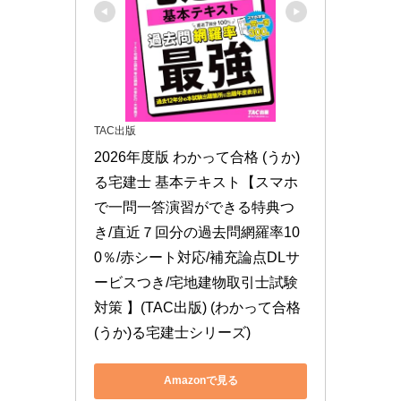
TAC出版
2026年度版 わかって合格 (うか)
る宅建士 基本テキスト【スマホ
で一問一答演習ができる特典つ
き/直近７回分の過去問網羅率10
0％/赤シート対応/補充論点DLサ
ービスつき/宅地建物取引士試験
対策 】(TAC出版) (わかって合格 
(うか)る宅建士シリーズ)
Amazonで見る