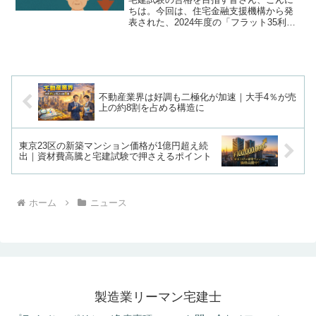
ちは。今回は、住宅金融支援機構から発
表された、2024年度の「フラット35利用
者調査」の結果について解説します。こ
の調査は、全期間固定金利の代表的な住
宅ローンであるフラット35の利用者の動
向をまとめたもの...
不動産業界は好調も二極化が加速｜大手4％が売
上の約8割を占める構造に
東京23区の新築マンション価格が1億円超え続
出｜資材費高騰と宅建試験で押さえるポイント
ホーム
ニュース
製造業リーマン宅建士