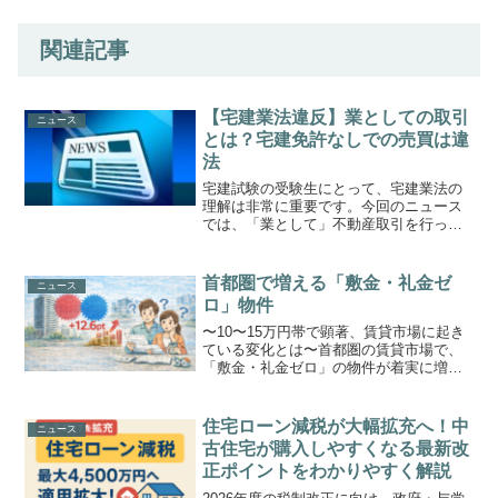
関連記事
【宅建業法違反】業としての取引
ニュース
とは？宅建免許なしでの売買は違
法
宅建試験の受験生にとって、宅建業法の
理解は非常に重要です。今回のニュース
では、「業として」不動産取引を行った
にもかかわらず、宅建業の免許を取得し
ていなかった人物が逮捕されました。こ
の事例をもとに、「業として」の意味
首都圏で増える「敷金・礼金ゼ
ニュース
や、免許が必要な取引につい...
ロ」物件
〜10〜15万円帯で顕著、賃貸市場に起き
ている変化とは〜首都圏の賃貸市場で、
「敷金・礼金ゼロ」の物件が着実に増え
ています。特に賃料10万円以上15万円未
満の物件で、敷金ゼロ物件の割合がこの2
年で12.6ポイント増加し、4割を超える結
住宅ローン減税が大幅拡充へ！中
ニュース
果となり...
古住宅が購入しやすくなる最新改
正ポイントをわかりやすく解説