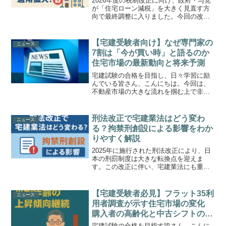
2026年度の税制改正に向け、政府・与党
が「住宅ローン減税」を大きく見直す方
向で最終調整に入りました。今回の改正
は 中古住宅の取得を後押しする内容が中
心 で、住宅市場の活性化につながる重要
な変更となりそうです。この記事では、
【宅建受験者向け】なぜ専門家の
ニュース
最新の報道内容と...
7割は「今が買い時」と語るのか
住宅市場の最新動向と将来予測
宅建試験の合格を目指し、日々学習に励
んでいる皆さん、こんにちは。今回は、
不動産市場の大きな流れを掴む上で非常
に興味深いニュースをご紹介します。あ
る調査によると、お金のプロであるファ
イナンシャルプランナー（FP）の約7割
刑法改正で宅建業法はどう変わ
ニュース
が「マイホームは今が買...
る？拘禁刑創設による影響をわか
りやすく解説
2025年に施行された刑法改正により、日
本の刑罰制度は大きな転換点を迎えま
す。この改正に伴い、宅建業法にも重要
な用語変更が行われることをご存じでし
ょうか。特に宅建試験では、条文表現の
違いを突く問題が頻出するため、今回の
【宅建受験者必見】フラット35利
ニュース
改正内容は必ず押さえて...
用者調査が示す住宅市場の変化
購入者の高齢化と中古シフトの鮮
明化
宅建試験の合格を目指す皆さん、こんに