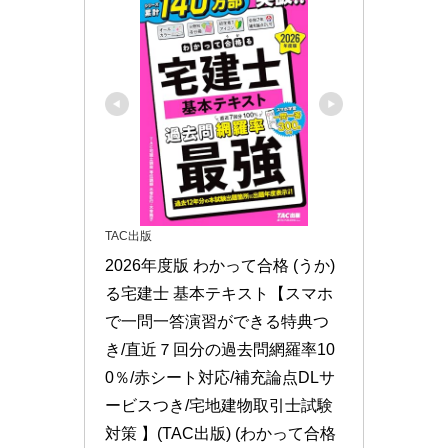
TAC出版
2026年度版 わかって合格 (うか)
る宅建士 基本テキスト【スマホ
で一問一答演習ができる特典つ
き/直近７回分の過去問網羅率10
0％/赤シート対応/補充論点DLサ
ービスつき/宅地建物取引士試験
対策 】(TAC出版) (わかって合格 