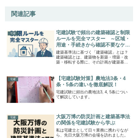
関連記事
宅建試験で頻出の建築確認と制限
宅建
ルールを完全マスター ～区域・
用途・手続きから確認不要なケー
スまで例題付きで徹底解説～
建築基準法に基づく「建築確認」とは？
建築確認とは、建築物を新築・増築・改
築・移転する際に、その計画が建築基準
法や関係法令に適合しているかを事前に
確認する制度です。この手続きは、建築
主が行う義務があり、許可制ではなく
【宅建試験対策】農地法3条・4
宅建
「確認申請制」です。確認済...
条・5条の違いを徹底解説！
宅建試験に頻出の農地法3, 4, 5条につい
て解説しています。
大阪万博の防災計画と建築基準法
宅建
の関係を宅建試験から学ぶ
私は宅建士として日々業務に携わりなが
ら、先日大阪万博の会場を訪れました。