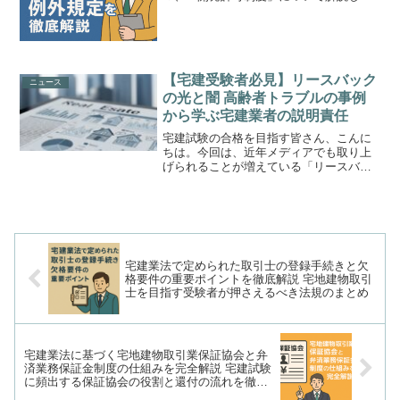
いきます。この制度は都市計画に基づい
た整備を妨げないために設けられた規制
であり、宅建試験でも頻出の分野です。
特に、開発行為の定義、特...
【宅建受験者必見】リースバック
ニュース
の光と闇 高齢者トラブルの事例
から学ぶ宅建業者の説明責任
宅建試験の合格を目指す皆さん、こんに
ちは。今回は、近年メディアでも取り上
げられることが増えている「リースバッ
ク」という仕組みと、それに伴うトラブ
ルについて、将来の不動産のプロとして
知っておくべき点を解説します。「自宅
を売却して現金化し、その...
宅建業法で定められた取引士の登録手続きと欠
格要件の重要ポイントを徹底解説 宅地建物取引
士を目指す受験者が押さえるべき法規のまとめ
宅建業法に基づく宅地建物取引業保証協会と弁
済業務保証金制度の仕組みを完全解説 宅建試験
に頻出する保証協会の役割と還付の流れを徹底
攻略