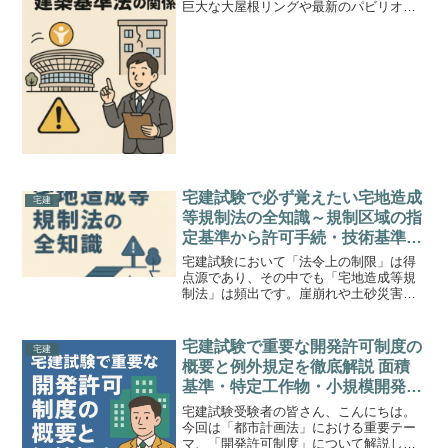
巨大な大屋根リングや最新のパビリオン
に目を奪われましたが、それ他に印象的
だったのが防災対策です。広大な敷地に
数十万人が集まるイベントでは、防災対
策が何よりも重要となりま...
宅建試験で必ず覚えたい宅地造成
宅建
等規制法の全知識～規制区域の指
定基準から許可手続・技術基準・
防災区域の違いまで例題付きで総
宅建試験において「法令上の制限」は得
まとめ～
点源であり、その中でも「宅地造成等規
制法」は頻出です。崖崩れや土砂災害を
防ぐために設けられたこの法律は、宅地
開発において欠かせない知識です。この
記事では、規制区域・許可の必要性・許
宅建試験で重要な開発許可制度の
宅建
可手続きの流れ・防災区域...
概要と例外規定を徹底解説 面積
基準・特定工作物・小規模開発の
判断基準まで例題で総整理
宅建試験受験者の皆さん、こんにちは。
今回は「都市計画法」における重要テー
マ、「開発許可制度」について解説して