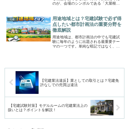
のが、会場のシンボルである「大屋根リ
ング」です。直径約600メートルの巨大な
リング状の屋根は、単なる建築物ではな
く「空間デザイン」「土地利用」「防災
用途地域とは？宅建試験で必ず得
宅建
機能」など、多くの学...
点したい都市計画法の重要分野を
徹底解説
用途地域は、都市計画法の中でも宅建試
験に毎年のように出題される最重要テー
マの一つです。単純な暗記ではなく、
「なぜその制限があるのか」を理解する
ことで、ひっかけ問題にも対応できるよ
うになります。本記事では、用途地域の
基本概念から13種類の詳細...
【宅建業法違反】業としての取引とは？宅建免
許なしでの売買は違法
【宅建試験対策】モデルルームの宅建業法上の
扱いとは？ポイントを解説！