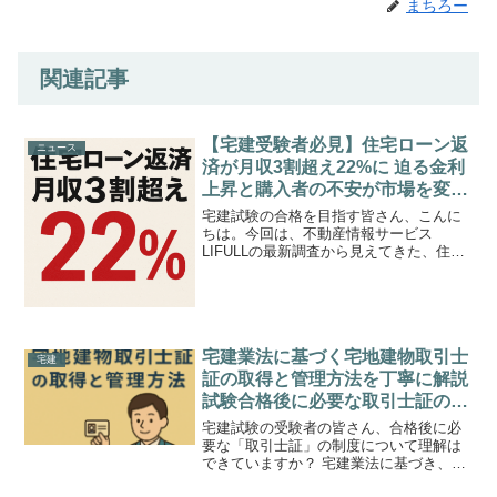
まちろー
関連記事
【宅建受験者必見】住宅ローン返
ニュース
済が月収3割超え22%に 迫る金利
上昇と購入者の不安が市場を変え
る
宅建試験の合格を目指す皆さん、こんに
ちは。今回は、不動産情報サービス
LIFULLの最新調査から見えてきた、住宅
購入者の「懐事情」に関する非常に重要
なデータについて解説します。この調査
によると、過去10年間に家を買った人の
うち、住宅ローン返済...
宅建業法に基づく宅地建物取引士
宅建
証の取得と管理方法を丁寧に解説
試験合格後に必要な取引士証の申
請から更新義務までを完全網羅
宅建試験の受験者の皆さん、合格後に必
要な「取引士証」の制度について理解は
できていますか？ 宅建業法に基づき、宅
建士の業務を行うには必ず「取引士証」