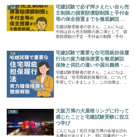
が必要です。本記事では、取引士証の取
得から更新、書換え、返納までの手続き
宅建試験で必ず押さえたい自ら売
宅建
をわかりやすく解説して...
主制限の損害賠償額制限と手付金
等の保全措置までを徹底解説 宅
建業者の売買契約に関する重要ポ
宅建試験受験者の皆さん、こんにちは。
イントと例題まとめ
今回は自ら売主制限の第二弾として、損
害賠償額の予定・手付金の制限・手付金
等の保全措置について詳しく解説してい
きます。どれも宅建試験で毎年のように
問われる超重要ポイントですので、例題
宅建試験で重要な住宅瑕疵担保履
宅建
を交えながらしっかりと理...
行法の資力確保措置を徹底解説
保険と供託の違いや届出義務・説
明義務まで例題でマスター
宅建試験受験者の皆さん、こんにちは。
今回は「住宅瑕疵担保履行法」について
学習していきましょう。この法律は、宅
建業者が新築住宅を販売する際に、構造
部分の瑕疵に対して責任を履行するため
の資力（お金）の裏付けを義務付ける制
度です。試験では資力確保...
大阪万博の大屋根リングに行って
宅建
感じたことと宅建試験受験に役立
つ学び
こんにちは！先日大阪万博の会場を訪れ
る機会がありました。特に印象的だった