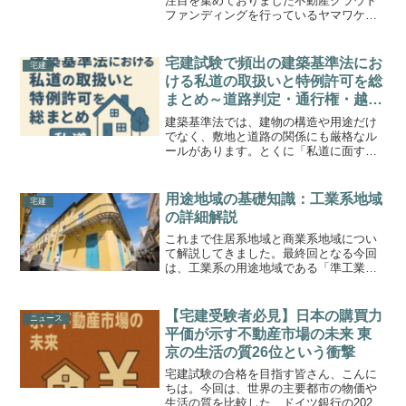
注目を集めておりました不動産クラウド
ファンディングを行っているヤマワケエ
ステートについて、最近になり償還延期
のニュースが入ってきましたので、解説
したいと思います。
宅建試験で頻出の建築基準法にお
宅建
MafRakutenWidgetPara...
ける私道の取扱いと特例許可を総
まとめ～道路判定・通行権・越境
対策から敷地分割の特例まで例題
建築基準法では、建物の構造や用途だけ
で完全マスター～
でなく、敷地と道路の関係にも厳格なル
ールがあります。とくに「私道に面する
敷地の建築」「越境の扱い」「特例によ
る許可制度」などは、宅建試験でも頻出
です。この記事では、前回に引き続き
用途地域の基礎知識：工業系地域
宅建
「建築基準法」のテーマを体...
の詳細解説
これまで住居系地域と商業系地域につい
て解説してきました。最終回となる今回
は、工業系の用途地域である「準工業地
域」「工業地域」「工業専用地域」につ
いて詳しく見ていきましょう。宅建試験
合格のポイントについては以下で解説し
【宅建受験者必見】日本の購買力
ニュース
ています。その他の用途地...
平価が示す不動産市場の未来 東
京の生活の質26位という衝撃
宅建試験の合格を目指す皆さん、こんに
ちは。今回は、世界の主要都市の物価や
生活の質を比較した、ドイツ銀行の2025