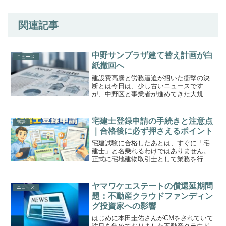
関連記事
中野サンプラザ建て替え計画が白
ニュース
紙撤回へ
建設費高騰と労務逼迫が招いた衝撃の決
断とは今日は、少し古いニュースです
が、中野区と事業者が進めてきた大規模
再開発「中野サンプラザ建て替え計画」
が、建設費高騰を理由に白紙撤回される
見通しとなったニュースを取り上げま
宅建士登録申請の手続きと注意点
宅建
す。長年区民に親しまれてきた...
｜合格後に必ず押さえるポイント
宅建試験に合格したあとは、すぐに「宅
建士」と名乗れるわけではありません。
正式に宅地建物取引士として業務を行う
ためには、宅建士登録申請を行う必要が
あります。本記事では、✔ 宅建士登録申
請とは何か✔ 手続きの流れ✔ 必要書類✔
ヤマワケエステートの償還延期問
ニュース
費用・期間✔ よ...
題：不動産クラウドファンディン
グ投資家への影響
はじめに本田圭佑さんがCMをされていて