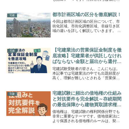
うな用語が多く、試験では違いを理解し
ていないと正答が難しい問題も出題され
ます。この記事では、それぞれの権利の
都市計画区域の区分を徹底解説！
宅建
意味・成立要件・対抗要件...
今回は都市計画区域の区分について、市
街化区域、市街化調整区域、非線引き区
域の違いを詳しく解説していきます。 宅
建試験合格のポイントについては以下で
解説しています。1. 市街化区域とは市街
化区域は、すでに市街地を形成している
区域と、おおむね1...
【宅建業法の営業保証金制度を徹
宅建
底攻略】宅建業者が供託しなけれ
ばならない金額と届出から還付ま
での重要ポイントと頻出例題まと
宅建試験受験者の皆さん、こんにちは。
め
本記事では宅建業法の中でも出題頻度が
高く、理解が難しいとされる「営業保証
金制度」について、試験で問われる要点
をしっかり押さえながら、分かりやすく
丁寧に解説していきます。さらに例題も
宅建試験に頻出の借地権の仕組み
宅建
豊富にご用意しましたので...
と対抗要件を完全解説～存続期間
の最低保障から建物買取請求権・
登記と掲示による対抗要件まで例
借地権は、宅建試験の権利関係分野でも
題付きで網羅～
非常に重要なテーマです。借地借家法に
より保護される借地権のルールは、契約
期間の設定や更新、建物買取請求権、そ