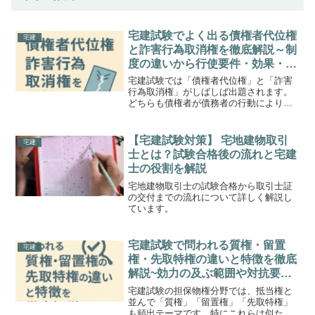
宅建試験でよく出る債権者代位権
宅建
と詐害行為取消権を徹底解説～制
度の違いから行使要件・効果・行
使方法まで例題付きで完全理解～
宅建試験では「債権者代位権」と「詐害
行為取消権」がしばしば出題されます。
どちらも債権者が債務者の行動により損
害を被るのを防ぐための制度ですが、そ
の適用場面・効果・要件・行使方法には
大きな違いがあります。本記事では、両
【宅建試験対策】 宅地建物取引
宅建
制度のポイントを比較しな...
士とは？試験合格後の流れと宅建
士の役割を解説
宅地建物取引士の試験合格から取引士証
の交付までの流れについて詳しく解説し
ています。
宅建試験で問われる質権・留置
宅建
権・先取特権の違いと特徴を徹底
解説~効力の及ぶ範囲や対抗要
件・優先順位まで例題付きで完全
宅建試験の担保物権分野では、抵当権と
マスター~
並んで「質権」「留置権」「先取特権」
も頻出テーマです。特にこれらは似たよ