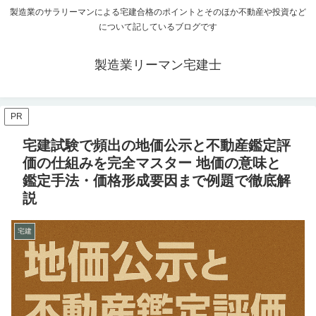
製造業のサラリーマンによる宅建合格のポイントとそのほか不動産や投資など
について記しているブログです
製造業リーマン宅建士
PR
宅建試験で頻出の地価公示と不動産鑑定評
価の仕組みを完全マスター 地価の意味と
鑑定手法・価格形成要因まで例題で徹底解
説
宅建