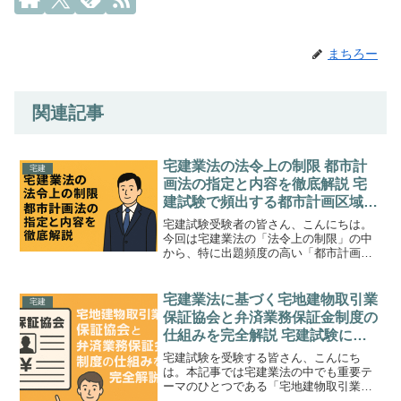
まちろー
関連記事
宅建業法の法令上の制限 都市計
宅建
画法の指定と内容を徹底解説 宅
建試験で頻出する都市計画区域・
準都市計画区域・区域区分のルー
宅建試験受験者の皆さん、こんにちは。
ルと例題まとめ
今回は宅建業法の「法令上の制限」の中
から、特に出題頻度の高い「都市計画
法」について、重要ポイントを整理しな
がら丁寧に解説していきます。都市計画
法は快適な街づくりのためのルールを定
宅建業法に基づく宅地建物取引業
宅建
めた法律であり、試験では区...
保証協会と弁済業務保証金制度の
仕組みを完全解説 宅建試験に頻
出する保証協会の役割と還付の流
宅建試験を受験する皆さん、こんにち
れを徹底攻略
は。本記事では宅建業法の中でも重要テ
ーマのひとつである「宅地建物取引業保
証協会」と「弁済業務保証金制度」につ