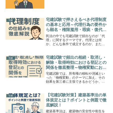
いて、試験によく出るポイントを徹底解
説します。この分野は営業保証金制度と
の違いを問うひっかけ問題が...
宅建試験で押さえるべき代理制度
宅建
の基本と応用～代理行為の要件か
ら顕名・権限濫用・瑕疵・復代理
まで例題付きで徹底解説～
民法の中でも宅建試験で頻出なのが「代
理」に関するテーマです。代理とは何
か、どんな条件で成立するのか、また
「無権代理」や「復代理」といった応用
的な論点も重要です。この記事では、代
理制度の基本から実務でも混同しやすい
宅建試験で頻出の相続・取消し・
宅建
ポイントまで、例題とともにわ...
解除・取得時効における登記との
関係を徹底整理～物権変動におけ
る登記の可否と第三者対抗の原
宅建試験では、所有権の移転や消滅とい
則・例外を例題付きで完全理解～
った「物権変動」のテーマに加え、その
効果を第三者に主張できるかどうか、す
なわち「登記の対抗要件」が頻出です。
特に相続・取消し・解除・取得時効と登
記との関係は、条文だけでなく判例に基
【宅建試験対策】建築基準法の単
宅建
づく理解が求められる難所...
体規定とは？ポイントと例題で徹
底解説！
建築基準法は、建築物の安全性や衛生を