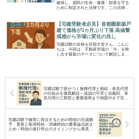
確保し、国民の生命・健康・財産を守る
ために制定された法律です。この法律は
大きく「単体規定」と「集団規定」に分
かれており、今回は「単体規定」に焦点
を当てて詳しく解説します。
【宅建受験者必見】首都圏新築戸
ニュース
(function(b,c,f,g...
建て価格が3カ月ぶり下落 高値警
戒感から市場に変化の兆し
宅建試験の合格を目指す皆さん、こんに
ちは。今回は、不動産市場の「今」を映
し出す最新のデータについて解説しま
す。2025年6月、首都圏の新築戸建て住宅
の平均価格が3ヶ月ぶりに下落に転じたと
いうニュースが報じられました。これま
で上昇一辺倒に見え...
宅建試験で差がつく無権代理と相続・表見代理
の仕組みを徹底解説～追認の可否と信義則、表
見代理の三類型と重畳適用まで例題付きで完全
整理～
宅建試験で確実に得点するための時効の完成猶
予・更新と取得時効・消滅時効の重要論点総ま
とめ～時効の進行停止のタイミングから善意・
悪意の取得時効の違いまで例題で徹底解説～