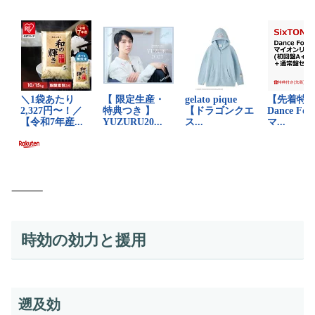
⸻
時効の効力と援用
遡及効