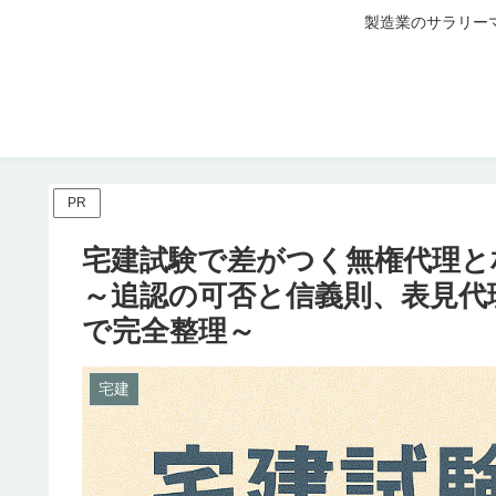
製造業のサラリー
PR
宅建試験で差がつく無権代理と
～追認の可否と信義則、表見代
で完全整理～
宅建