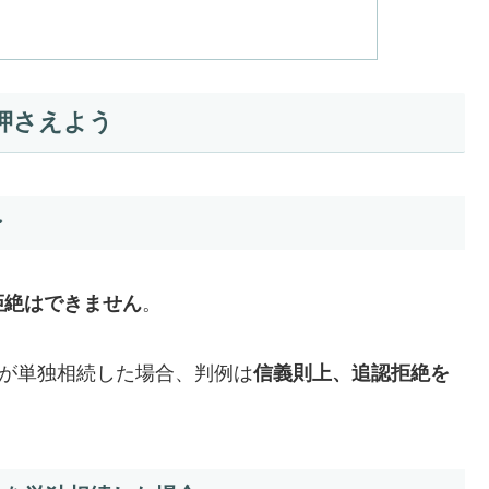
押さえよう
合
拒絶はできません
。
Bが単独相続した場合、判例は
信義則上、追認拒絶を