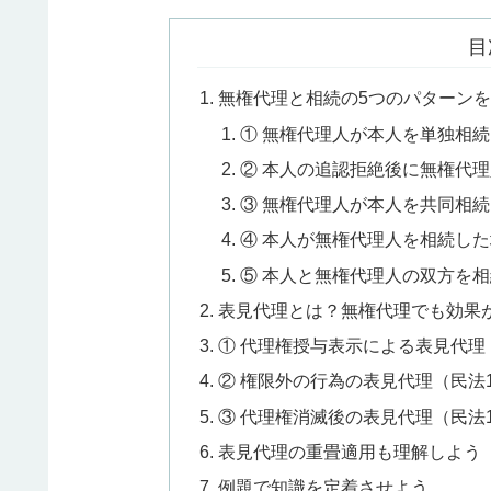
目
無権代理と相続の5つのパターン
① 無権代理人が本人を単独相
② 本人の追認拒絶後に無権代
③ 無権代理人が本人を共同相
④ 本人が無権代理人を相続し
⑤ 本人と無権代理人の双方を
表見代理とは？無権代理でも効果
① 代理権授与表示による表見代理
② 権限外の行為の表見代理（民法1
③ 代理権消滅後の表見代理（民法1
表見代理の重畳適用も理解しよう
例題で知識を定着させよう