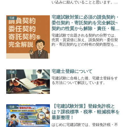
い込みに励んでいることと思います。今
回は、皆さんが試験で学ぶ「税法」の未
来を占う、非常に重要なニュースについ
て解説します。昨日9月19日、大手不動産
宅建試験対策に必須の請負契約・
宅建
会社で組織される不...
委任契約・寄託契約を完全解説~
契約の性質から解除・責任・報
酬・注意義務・返還請求まで例題
宅建試験で出題される契約の分野では、
付きで徹底整理~
売買・賃貸借に加え、請負契約・委任契
約・寄託契約などの特有の契約類型も頻
出します。それぞれの契約には、成立の
ための要件や契約解除、義務の内容に独
自のルールがあり、混同しやすいポイン
トでもあります。本記事で...
宅建士登録について
宅建
宅建試験に合格した後、宅建士登録をす
る方法について解説しています。
【宅建試験対策】登録免許税と
宅建
は？課税標準・税率・軽減税率を
最新整理！
はじめに宅建試験では、登録免許税・不