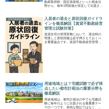
動産取得税・固定資産税といった税金分
野から、毎年1問前後が安定して出題され
ます。なかでも登録免許税は、2年に1回
程度の頻度で狙われやすいテーマです。
本記事では、登録免許税の基本課税標準
入居者の退去と原状回復ガイドラ
賃貸不動産経営管理士
の違い税率と軽減税率...
インを徹底解説【賃貸不動産経営
管理士試験対策】
賃貸住宅の管理実務において、退去時の
明渡しと原状回復は必ず押さえておくべ
き重要論点です。賃貸不動産経営管理士
試験でも頻出分野であり、混同しやすい
「通常損耗と経年変化」「故意過失によ
る損耗」の区別や、「特約の有効性」に
関する判例がよく出題され...
用途地域とは？宅建試験で必ず得
宅建
点したい都市計画法の重要分野を
徹底解説
用途地域は、都市計画法の中でも宅建試
験に毎年のように出題される最重要テー
マの一つです。単純な暗記ではなく、