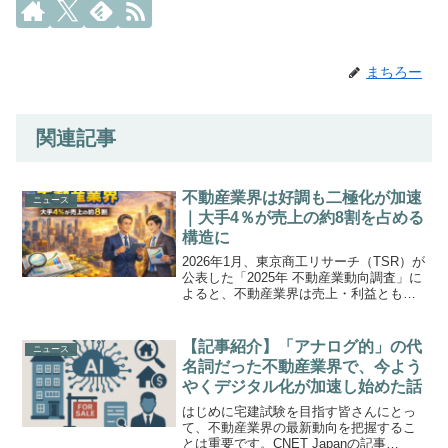
まちろー
関連記事
不動産業界は好調も二極化が加速
ニュース
｜大手4％が売上の約8割を占める
構造に
2026年1月、東京商工リサーチ（TSR）が
公表した「2025年 不動産業動向調査」に
よると、不動産業界は売上・利益ともに
過去7年間で最高水準を記録しました。一
方で、休廃業や倒産は過去10年間で最多
となり、業界内の二極化が急速に進んで
【記事紹介】「アナログ的」の代
ニュース
いるこ...
名詞だった不動産業界で、今よう
やくデジタル化が加速し始めた話
はじめに宅建試験を目指す皆さんにとっ
て、不動産業界の最新動向を把握するこ
とは重要です。CNET Japanの記事