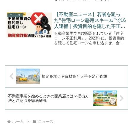
【不動産ニュース】若者を狙っ
ニュース
た“住宅ローン悪用スキーム”で16
人逮捕｜投資目的を隠した不正申
込が横行
不動産業界で再び問題化している「住宅
ローン不正利用」。2023年に、投資目的
を隠して住宅ローンを申し込ませ、金融
機関から融資金を詐取したとして、男女
16人が逮捕されました。本件は、宅建試
験の学習範囲である 「住宅ローンの適正
利用」「媒介業者...
想定を超える資材高と人手不足が直撃
不動産事業を始めるときの開業届とは？提出方
法と注意点を徹底解説
ホーム
ニュース