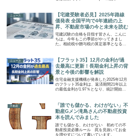
「2025年の不動産テックトレンド予測」
に面白い記事がありましたので紹介しま
す。不動産業界は日々進化しており、テ
【宅建受験者必見】2025年路線
ニュース
クノロジーの導入...
価発表 全国平均で4年連続の上
昇、不動産市場の今と未来を読む
宅建試験の合格を目指す皆さん、こんに
ちは。今年もこの季節がやってきまし
た。相続税や贈与税の算定基準となる
「路線価」が国税庁から発表されまし
た。今年の大きなニュースは、全国の標
準宅地の平均が前年比で2.7%上昇し、こ
【フラット35】12月の金利が過
ニュース
れで4年連続の上昇となった...
去最高に更新！長期金利上昇の背
景と今後の影響を解説
住宅金融支援機構が発表した2025年12月
のフラット35金利は、返済期間21年以上
の最低金利が1.97％となり、統計開始以
来の過去最高を更新しました。2023年11
月と2023年3月に記録した1.96％をわずか
に上回り、長期固定金利型ローン...
「誰でも儲かる、わけがない」不
不動産
動産Gメン滝島さんの不動産投資
本を読んでみました
誰でも儲かる、わけがない 初めての不
動産投資必勝ルール 罠を見抜いてお金
を増やすについて書いています。