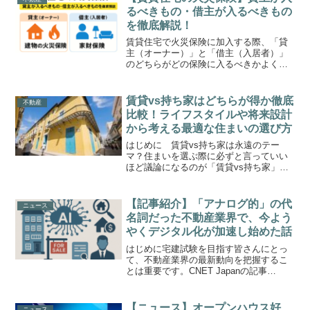
取引を防ぐための異例...
るべきもの・借主が入るべきもの
を徹底解説！
賃貸住宅で火災保険に加入する際、「貸
主（オーナー）」と「借主（入居者）」
のどちらがどの保険に入るべきかよく混
同されます。しかし実は、両者の役割は
明確に分かれており、守るべき対象も目
的も異なります。本記事では、貸主側と
賃貸vs持ち家はどちらが得か徹底
不動産
借主側がそれぞれ加入すべ...
比較！ライフスタイルや将来設計
から考える最適な住まいの選び方
はじめに 賃貸vs持ち家は永遠のテー
マ？住まいを選ぶ際に必ずと言っていい
ほど議論になるのが「賃貸vs持ち家」で
す。どちらにもメリットとデメリットが
あり、どちらが絶対に正解ということは
ありません。この記事では、それぞれの
【記事紹介】「アナログ的」の代
ニュース
特徴を比較しながら、自...
名詞だった不動産業界で、今よう
やくデジタル化が加速し始めた話
はじめに宅建試験を目指す皆さんにとっ
て、不動産業界の最新動向を把握するこ
とは重要です。CNET Japanの記事
「2025年の不動産テックトレンド予測」
に面白い記事がありましたので紹介しま
す。不動産業界は日々進化しており、テ
【ニュース】オープンハウス好
ニュース