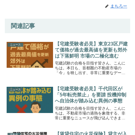
まちろー
関連記事
【宅建受験者必見】東京23区戸建
ニュース
て価格が過去最高値を更新も郊外
は下落鮮明 市場の二極化進む
宅建試験の合格を目指す皆さん、こんに
ちは。本日も、首都圏の不動産市場の
「今」を映し出す、非常に重要なデータ
について解説します。不動産調査会社の
東京カンテイが発表した7月の新築戸建て
住宅の価格動向によると、東京23区の平
【宅建受験者必見】千代田区が
ニュース
均価格が8,137万円...
「5年転売禁止」を要請 投機抑制
へ自治体が踏み込む異例の事態
宅建試験の合格を目指す皆さん、こんに
ちは。不動産市場の過熱を象徴する、非
常に重要なニュースが飛び込んできまし
た。本日7月28日、東京・千代田区が、高
騰を続けるマンション価格を抑制するた
め、不動産の業界団体に対して投機的な
【賃貸住宅の火災保険】貸主が入
不動産