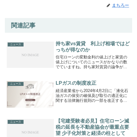
まちろー
関連記事
持ち家vs賃貸 利上げ相場ではど
ニュース
っちが得なのか
住宅ローンの変動金利の値上げと家賃の
値上げについてのニュースがかなりの数
でていますね。持ち家対賃貸の論争がい
つの世にもおきますが、こういった利上
げトレンドの時はどちらの方が得になる
のか気になっています。ちょっと調べき
LPガスの制度改正
ニュース
れなかったので、後日この...
経済産業省から2024年4月2日に「液化石
油ガスの保安の確保及び取引の適正化に
関する法律施行規則の一部を改正する省
令」を公布されました。かねてから問題
になっていた、LPガスの不動産業界にお
ける商習慣の見直しがなされるものとな
ります。何が問題...
【宅建受験者必見】住宅ローン減
ニュース
税の延長を不動産協会が最重点要
望 少子化対策と経済の柱として