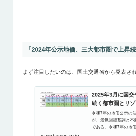
「2024年公示地価、三大都市圏で上昇
まず注目したいのは、国土交通省から発表され
2025年3月に
続く都市圏とリゾ
令和7年の地価公示の
が、景気回復基調と不
である。令和7年の地
www.homes.co.jp