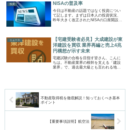
ではないでしょうか。本記事では、日銀
NISAの普及率
投資
の利上げが意味する...
今日は不動産の話題ではなく投資につい
て記します。まずは日本人の投資状況、
昨年大きく改正されたNISAの口座開設数
について調べてみました。NISAの口座数
は1,576万口座（24年9月末時点）1-9月の
取引金額は10.2兆円一口座あたり7.2...
【宅建受験者必見】大成建設が東
ニュース
洋建設を買収 業界再編と売上4兆
円構想が示す未来
宅建試験の合格を目指す皆さん、こんに
ちは。不動産業界の根幹を支える「建設
業界」で、過去最大級とも言われる地殻
変動が起きました。スーパーゼネコンの
一角である大成建設が、海洋土木（マリ
コン）大手の東洋建設を約1600億円で買
収すると発表したので...
不動産取得税を徹底解説！知っておくべき基本
ポイント
【重要事項説明】航空法