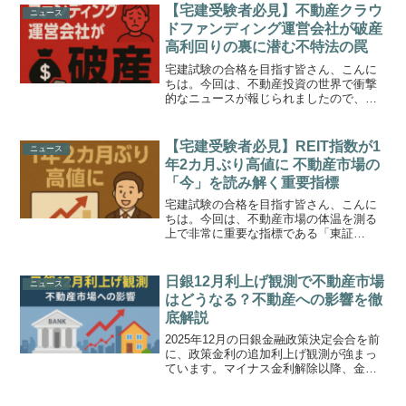
均株価やアメリカのS&P5...
【宅建受験者必見】不動産クラウ
ニュース
ドファンディング運営会社が破産
高利回りの裏に潜む不特法の罠
宅建試験の合格を目指す皆さん、こんに
ちは。今回は、不動産投資の世界で衝撃
的なニュースが報じられましたので、解
説します。不動産クラウドファンディン
グの運営会社「ダイムラー・コーポレー
ション」が破産し、「100万円を出資した
【宅建受験者必見】REIT指数が1
ニュース
元本が戻ってこないか...
年2カ月ぶり高値に 不動産市場の
「今」を読み解く重要指標
宅建試験の合格を目指す皆さん、こんに
ちは。今回は、不動産市場の体温を測る
上で非常に重要な指標である「東証
REIT（リート）指数」に関するニュース
を解説します。この指数が約1年2カ月ぶ
りに節目の1800台を回復し、株式市場を
日銀12月利上げ観測で不動産市場
ニュース
上回る好調さを見せ...
はどうなる？不動産への影響を徹
底解説
2025年12月の日銀金融政策決定会合を前
に、政策金利の追加利上げ観測が強まっ
ています。マイナス金利解除以降、金利
のある世界へと移行する中で、不動産市
場への影響を気にされている方も多いの