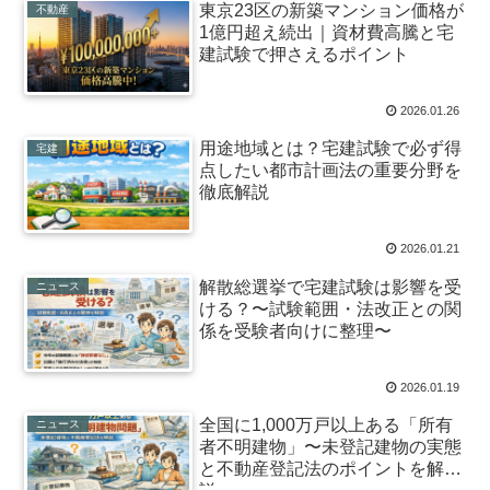
東京23区の新築マンション価格が
不動産
1億円超え続出｜資材費高騰と宅
建試験で押さえるポイント
2026.01.26
用途地域とは？宅建試験で必ず得
宅建
点したい都市計画法の重要分野を
徹底解説
2026.01.21
解散総選挙で宅建試験は影響を受
ニュース
ける？〜試験範囲・法改正との関
係を受験者向けに整理〜
2026.01.19
全国に1,000万戸以上ある「所有
ニュース
者不明建物」〜未登記建物の実態
と不動産登記法のポイントを解