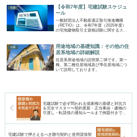
取引において、媒介契約は宅地建物取引
業者と依頼者との間のルールを定める重
【令和7年度】宅建試験スケジュ
宅建
要な契約です。ここでは媒...
ール
一般財団法人不動産適正取引推進機構
（RETIO）は、令和7年度（2025年度）
の宅地建物取引士資格試験に関するスケ
ジュールを発表しました。以下、試験の
詳細についてご紹介します。まだ予定な
ので変更の可能性あります。
用途地域の基礎知識：その他の住
宅建
MafRakutenWidg...
居系地域の詳細解説
住居系用途地域の説明第二弾です。第一
種、第二種住居地域及び準住居地域につ
いて説明しております。
宅建試験で必ず問われる借家権の基礎と対抗力
を完全マスター〜契約更新・正当事由・建物の
引渡し・転貸借の通知ルールまで例題付きで徹
底解説〜
宅建試験で押さえるべき贈与契約と使用貸借契