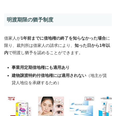
明渡期限の猶予制度
借家人が
1年前までに借地権の終了を知らなかった場合
に
限り、裁判所は借家人の請求により、
知った日から1年以
内
で明渡し猶予を認めることができます。
事業用定期借地権にも適用あり
建物譲渡特約付借地権には適用されない
（地主が賃
貸人地位を承継するため）