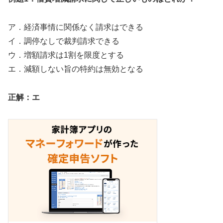
ア．経済事情に関係なく請求はできる
イ．調停なしで裁判請求できる
ウ．増額請求は1割を限度とする
エ．減額しない旨の特約は無効となる
正解：エ