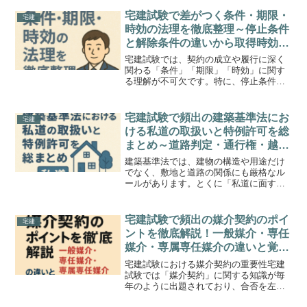
{b.MoshimoAffiliateObject=a;b=b||function
(...
宅建試験で差がつく条件・期限・
宅建
時効の法理を徹底整理～停止条件
と解除条件の違いから取得時効・
消滅時効までを例題付きで完全理
宅建試験では、契約の成立や履行に深く
解～
関わる「条件」「期限」「時効」に関す
る理解が不可欠です。特に、停止条件と
解除条件の区別、確定期限と不確定期限
の扱い、時効の援用や利益放棄のルール
などは、ひとつでも曖昧なままでは得点
宅建試験で頻出の建築基準法にお
宅建
を逃しかねません。本記事...
ける私道の取扱いと特例許可を総
まとめ～道路判定・通行権・越境
対策から敷地分割の特例まで例題
建築基準法では、建物の構造や用途だけ
で完全マスター～
でなく、敷地と道路の関係にも厳格なル
ールがあります。とくに「私道に面する
敷地の建築」「越境の扱い」「特例によ
る許可制度」などは、宅建試験でも頻出
です。この記事では、前回に引き続き
宅建試験で頻出の媒介契約のポイ
宅建
「建築基準法」のテーマを体...
ントを徹底解説！一般媒介・専任
媒介・専属専任媒介の違いと覚え
方をマスターしよう
宅建試験における媒介契約の重要性宅建
試験では「媒介契約」に関する知識が毎
年のように出題されており、合否を左右
する重要なポイントとなります。不動産