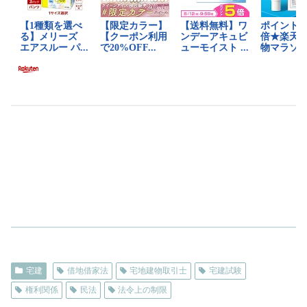
宅建
借地借家法
宅地建物取引士
宅建試験
権利関係
民法
法令上の制限