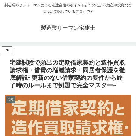
製造業のサラリーマンによる宅建合格のポイントとそのほか不動産や投資など
について記しているブログです
製造業リーマン宅建士
PR
宅建試験で頻出の定期借家契約と造作買取
請求権・借賃の増減請求・同居者保護を徹
底解説~更新のない借家契約の要件から終
了時のルールまで例題で完全マスター~
宅建