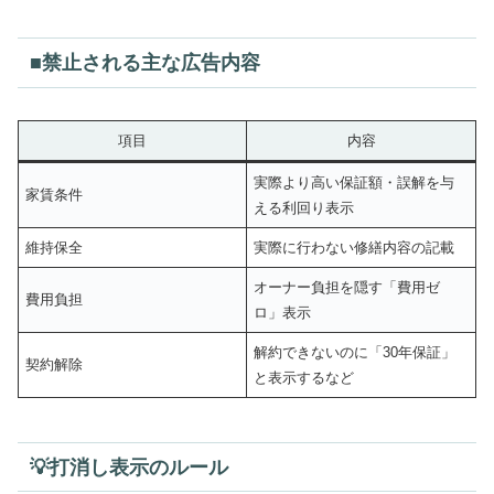
■禁止される主な広告内容
項目
内容
実際より高い保証額・誤解を与
家賃条件
える利回り表示
維持保全
実際に行わない修繕内容の記載
オーナー負担を隠す「費用ゼ
費用負担
ロ」表示
解約できないのに「30年保証」
契約解除
と表示するなど
💡打消し表示のルール