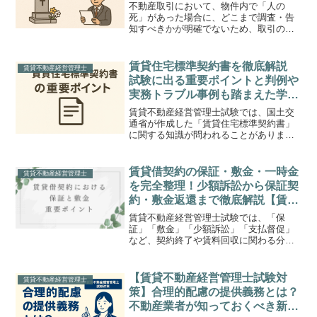
不動産取引において、物件内で「人の
死」があった場合に、どこまで調査・告
知すべきかが明確でないため、取引の円
滑化が阻害されるとの指摘がありまし
た。 (国土交通省)このため国土交通省
は、取引業者（宅地建物取引業者）が負
賃貸住宅標準契約書を徹底解説
賃貸不動産経営管理士
う義務の解釈を整理したこの...
試験に出る重要ポイントと判例や
実務トラブル事例も踏まえた学習
ガイド【賃貸不動産経営管理士試
賃貸不動産経営管理士試験では、国土交
験対策】
通省が作成した「賃貸住宅標準契約書」
に関する知識が問われることがありま
す。標準契約書は、貸主と借主の権利義
務を明確化し、トラブルを防止するため
のモデル契約書であり、実務でも参考と
賃貸借契約の保証・敷金・一時金
賃貸不動産経営管理士
されるものです。今回はその...
を完全整理！少額訴訟から保証契
約・敷金返還まで徹底解説【賃貸
不動産経営管理士試験対策】
賃貸不動産経営管理士試験では、「保
証」「敷金」「少額訴訟」「支払督促」
など、契約終了や賃料回収に関わる分野
から毎年のように出題があります。これ
らは実務でも重要なテーマであり、正確
な条文知識と判例の理解が求められま
【賃貸不動産経営管理士試験対
賃貸不動産経営管理士
す。この記事では、頻出論点を...
策】合理的配慮の提供義務とは？
不動産業者が知っておくべき新し