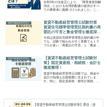
い法的責任
令和3年の法改正により、「障害者差別解
消法」における合理的配慮の提供がすべ
ての事業者に義務づけられました。これ
は、障害者が社会生活や経済活動に参加
する際に直面する「社会的障壁」を取り
除くため、事業者が必要な範囲で配慮を
賃貸不動産経営管理士試験対策
賃貸不動産経営管理士
行うことを求める制度で...
賃貸住宅標準管理受託契約書の再
委託の可否と敷金管理を徹底深掘
り 実務トラブル回避と得点源化
今回は賃貸住宅標準管理受託契約書の中
のための完全ガイド
でも、試験で狙われやすく実務でもトラ
ブルが多い「再委託の可否」と「敷金管
理」を深掘りします。条文の趣旨と実務
イメージを結び付けることで、理解を定
着させて得点源にしていきます。
【賃貸不動産経営管理士試験対
賃貸不動産経営管理士
(function(b,c,f...
策】固定資産税・相続税・会計を
徹底整理！
賃貸不動産経営管理士試験では、税金や
会計の知識も出題範囲に含まれていま
す。特に、固定資産税・都市計画税、相
続税・贈与税、会計・簿記の基礎は実務
と直結しやすく、理解が不十分だと得点
を落としやすい分野です。この記事で
は、重要ポイントを整理し、例...
【賃貸不動産経営管理士試験対策】委任・請