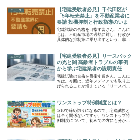
1億3千万円超となり、過去最高値を更新
しています。本記事では、ニュースの内
【宅建受験者必見】千代田区が
ニュース
容整理なぜここ...
「5年転売禁止」を不動産業者に
要請 投機抑制と行政指導のいま
宅建試験の合格を目指す皆さん、こんに
ちは。不動産市場の過熱に対し、行政が
具体的な抑制策に乗り出すという、非常
に重要なニュースが報じられました。東
京・千代田区が、不動産の業界団体に対
し、マンションの短期転売などを抑制す
【宅建受験者必見】リースバック
ニュース
るよう、初めて正式に「要...
の光と闇 高齢者トラブルの事例
から学ぶ宅建業者の説明責任
宅建試験の合格を目指す皆さん、こんに
ちは。今回は、近年メディアでも取り上
げられることが増えている「リースバッ
ク」という仕組みと、それに伴うトラブ
ルについて、将来の不動産のプロとして
知っておくべき点を解説します。「自宅
ワンストップ特例制度とは？
ニュース
を売却して現金化し、その...
1/10で締め切りになるので、宅建試験と
は全く関係ないですが、ワンストップ特
例制度について、初めての方にも分かる
ように整理して解説します。ワンストッ
プ特例制度とは、年末調整を利用してい
る給与所得の人のうち、ふるさと納税を