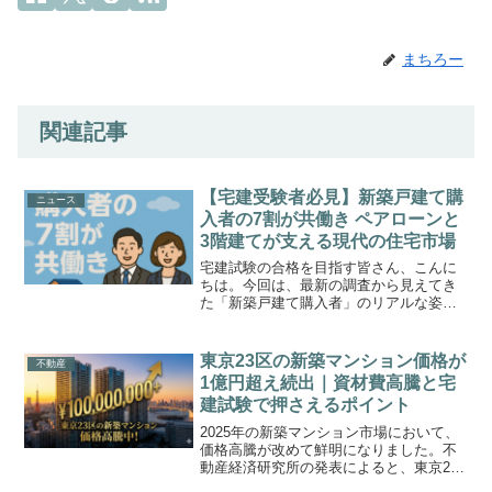
まちろー
関連記事
【宅建受験者必見】新築戸建て購
ニュース
入者の7割が共働き ペアローンと
3階建てが支える現代の住宅市場
宅建試験の合格を目指す皆さん、こんに
ちは。今回は、最新の調査から見えてき
た「新築戸建て購入者」のリアルな姿に
ついて解説します。リクルートの調査に
よると、2024年に首都圏で新築戸建てを
購入した世帯の7割以上が「共働き世帯」
東京23区の新築マンション価格が
不動産
であることが明らか...
1億円超え続出｜資材費高騰と宅
建試験で押さえるポイント
2025年の新築マンション市場において、
価格高騰が改めて鮮明になりました。不
動産経済研究所の発表によると、東京23
区の新築マンション平均価格は1戸あたり