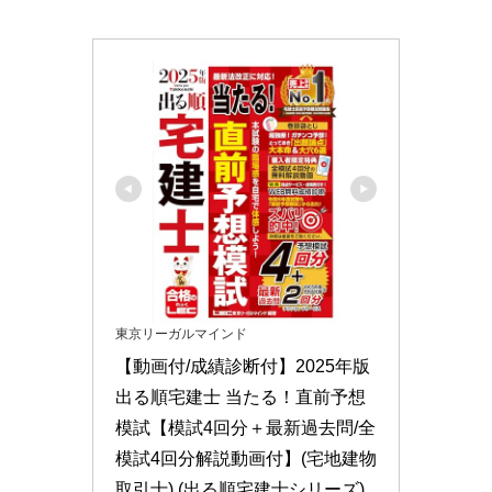
東京リーガルマインド
【動画付/成績診断付】2025年版 
出る順宅建士 当たる！直前予想
模試【模試4回分＋最新過去問/全
模試4回分解説動画付】(宅地建物
取引士) (出る順宅建士シリーズ)