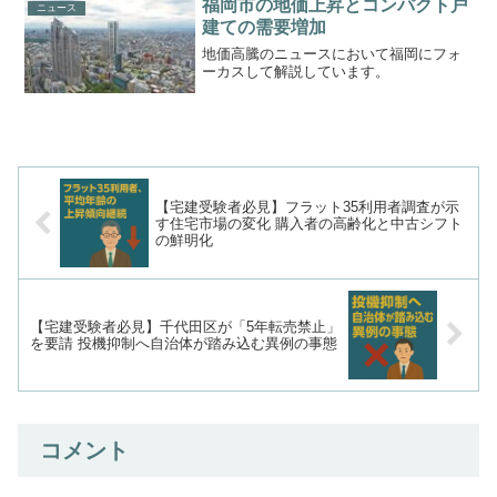
した人が、確定申告を...
福岡市の地価上昇とコンパクト戸
ニュース
建ての需要増加
地価高騰のニュースにおいて福岡にフォ
ーカスして解説しています。
【宅建受験者必見】フラット35利用者調査が示
す住宅市場の変化 購入者の高齢化と中古シフト
の鮮明化
【宅建受験者必見】千代田区が「5年転売禁止」
を要請 投機抑制へ自治体が踏み込む異例の事態
コメント