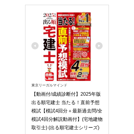
東京リーガルマインド
【動画付/成績診断付】2025年版 
出る順宅建士 当たる！直前予想
模試【模試4回分＋最新過去問/全
模試4回分解説動画付】(宅地建物
取引士) (出る順宅建士シリーズ)