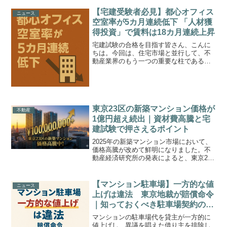
710億円と発表しました。これにより、2
期ぶりに上期の過去最高益を更新する見
【宅建受験者必見】都心オフィス
ニュース
通...
空室率が5カ月連続低下 「人材獲
得投資」で賃料は18カ月連続上昇
宅建試験の合格を目指す皆さん、こんに
ちは。今回は、住宅市場と並行して、不
動産業界のもう一つの重要な柱である
「オフィス市場」の最新動向について解
説します。本日8月7日、オフィス仲介大
手の三鬼商事が発表した7月のデータによ
ると、東京の都心5区（...
東京23区の新築マンション価格が
不動産
1億円超え続出｜資材費高騰と宅
建試験で押さえるポイント
2025年の新築マンション市場において、
価格高騰が改めて鮮明になりました。不
動産経済研究所の発表によると、東京23
区の新築マンション平均価格は1戸あたり
1億3千万円超となり、過去最高値を更新
しています。本記事では、ニュースの内
【マンション駐車場】一方的な値
ニュース
容整理なぜここ...
上げは違法 東京地裁が賠償命令
｜知っておくべき駐車場契約のポ
イント
マンションの駐車場代を貸主が一方的に
値上げし、異議を唱えた借り主を排除し