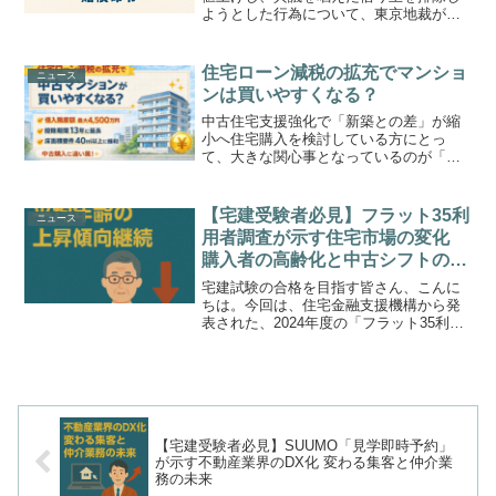
ようとした行為について、東京地裁が
「違法」と判断し、貸主である不動産会
社に約13万円の支払いを命じたというニ
ュースが報じられました。本件は「駐車
住宅ローン減税の拡充でマンショ
ニュース
場は借地借家法の保護対象...
ンは買いやすくなる？
中古住宅支援強化で「新築との差」が縮
小へ住宅購入を検討している方にとっ
て、大きな関心事となっているのが「住
宅ローン減税」の行方です。政府・与党
は、2025年末で期限を迎える住宅ローン
減税について、制度を5年間延長したうえ
【宅建受験者必見】フラット35利
ニュース
で、中古住宅向けの内...
用者調査が示す住宅市場の変化
購入者の高齢化と中古シフトの鮮
明化
宅建試験の合格を目指す皆さん、こんに
ちは。今回は、住宅金融支援機構から発
表された、2024年度の「フラット35利用
者調査」の結果について解説します。こ
の調査は、全期間固定金利の代表的な住
宅ローンであるフラット35の利用者の動
向をまとめたもの...
【宅建受験者必見】SUUMO「見学即時予約」
が示す不動産業界のDX化 変わる集客と仲介業
務の未来