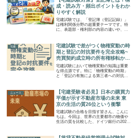
宅建
成・読み方・頻出ポイントをわか
りやすく解説
宅建試験では、「登記簿（登記記録）」
は権利関係分野の超重要テーマです。特
に、表題部・権利部の内容の違いや、甲
区・乙区の見分けは毎年のように出題さ
れています。この記事では、✔ 登記簿の
基本構造✔ 宅建試験で必ず問われるポイ
宅建試験で差がつく物権変動の時
宅建
ント✔ ひっかけられ...
期と登記の対抗要件を完全攻略~
売買契約成立時の所有権移転から
登記をめぐる第三者対抗まで例題
宅建試験において物権変動の知識は重要
付きで徹底解説~
な得点源です。特に「物権変動の時期」
と「登記の有無による第三者への対抗可
否」は、毎年のように問われるテーマで
す。この記事では、物権変動の基本的な
考え方から、判例による例外の考慮ま
【宅建受験者必見】日本の購買力
ニュース
で、体系的に理解できるよう...
平価が示す不動産市場の未来 東
京の生活の質26位という衝撃
宅建試験の合格を目指す皆さん、こんに
ちは。今回は、世界の主要都市の物価や
生活の質を比較した、ドイツ銀行の2025
年版レポートから見えてくる、日本の不
動産市場の大きな課題について解説しま
す。このレポートで東京の「生活の質」
【賃貸不動産経営管理士試験対