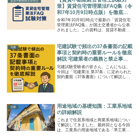
賃貸不動産経営管理士
は世界26位とされま...
策】賃貸住宅管理業法FAQ集（令
和7年10月9日時点版）を徹底解
説！
令和7年10月9日時点で最新の「賃貸住宅
管理業法FAQ集」が国土交通省から公表
されました。この資料は、賃貸不動産経
営管理士試験でも頻出の「登録制度」
「業務管理者」「契約ルール」などの重
要ポイントをわかりやすくまとめたもの
宅建試験で頻出の37条書面の記載
宅建
です。今回は、このF...
事項と契約時の重要ルールを徹底
解説 宅建業者の義務と禁止事項
まで例題つきで理解するまとめ記
宅建試験受験者の皆さん、こんにちは。
事
今回は「宅建業法 第37条」に定められた
契約書面（37条書面）について解説しま
す。35条書面（重要事項説明書）と混同
しやすいこの契約書面は、契約内容を明
文化する大切な書面であり、試験でも頻
出分野です。この...
用途地域の基礎知識：工業系地域
宅建
の詳細解説
これまで住居系地域と商業系地域につい
て解説してきました。最終回となる今回
は、工業系の用途地域である「準工業地
域」「工業地域」「工業専用地域」につ
いて詳しく見ていきましょう。宅建試験