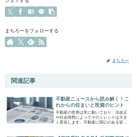
シェアする
まちろーをフォローする
まちろー
関連記事
不動産ニュースから読み解く！こ
ニュース
れからの住まいと投資のヒント
不動産の世界は常に動いており、法改正
や社会情勢によってそのトレンドは大き
く変化します。不動産に関心のある皆さ
んにとって、最新のニュースをキャッチ
アップすることは非常に重要です。今回
は、近年発表された不動産関連の注目ニ