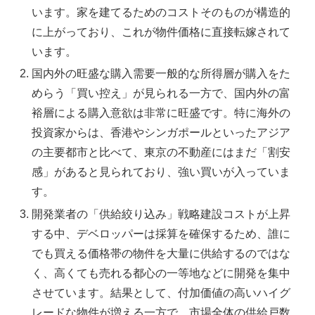
います。家を建てるためのコストそのものが構造的
に上がっており、これが物件価格に直接転嫁されて
います。
国内外の旺盛な購入需要一般的な所得層が購入をた
めらう「買い控え」が見られる一方で、国内外の富
裕層による購入意欲は非常に旺盛です。特に海外の
投資家からは、香港やシンガポールといったアジア
の主要都市と比べて、東京の不動産にはまだ「割安
感」があると見られており、強い買いが入っていま
す。
開発業者の「供給絞り込み」戦略建設コストが上昇
する中、デベロッパーは採算を確保するため、誰に
でも買える価格帯の物件を大量に供給するのではな
く、高くても売れる都心の一等地などに開発を集中
させています。結果として、付加価値の高いハイグ
レードな物件が増える一方で、市場全体の供給戸数