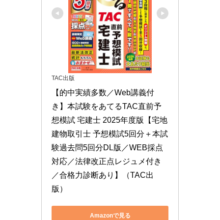
TAC出版
【的中実績多数／Web講義付
き】本試験をあてるTAC直前予
想模試 宅建士 2025年度版【宅地
建物取引士 予想模試5回分＋本試
験過去問5回分DL版／WEB採点
対応／法律改正点レジュメ付き
／合格力診断あり】（TAC出
版）
Amazonで見る