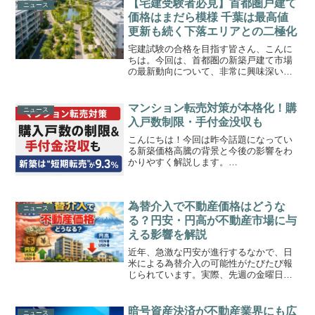
【宅建受験者必見】首都圏戸建て
ニュース
ュースをいくつかピックア...
価格はまだら模様 千葉は最高値
更新も続く下落エリアとの二極化
宅建試験の合格を目指す皆さん、こんに
ちは。今回は、首都圏の新築戸建て市場
の最新動向について、非常に興味深いデ
ータが出てきましたので解説します。
2025年6月のデータによると、首都圏全体
の平均価格は下落傾向にありますが、そ
マンション転売対策が本格化！購
ニュース
の内訳を見ると「上昇...
入戸数制限・手付金没収も
こんにちは！今回は昨今話題になってい
る新築価格高騰の背景と今後の影響をわ
かりやすく解説します。
(function(b,c,f,g,a,d,e)
{b.MoshimoAffiliateObject=a;b=b||function
(){argum...
為替介入で不動産価格はどうな
ニュース
る？円安・円高が不動産市場に与
える影響を解説
近年、急激な円安が進行するなかで、日
米による為替介入の可能性がたびたび報
じられています。実際、先週の金曜日に
は、米国によって、為替介入の前段階に
実施されると言われるレートチェックが
実行されたと言われており、一気に4円ほ
暗号資産決済が不動産業界にも広
ニュース