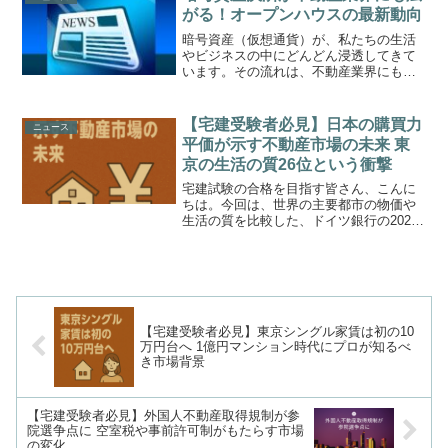
ど相場が動く場面があり...
がる！オープンハウスの最新動向
暗号資産（仮想通貨）が、私たちの生活
やビジネスの中にどんどん浸透してきて
います。その流れは、不動産業界にも影
響を与え始めています。最近、不動産大
手のオープンハウスグループが、暗号資
産決済をビットコイン（BTC）やイーサ
【宅建受験者必見】日本の購買力
ニュース
リアム（ETH）だけで...
平価が示す不動産市場の未来 東
京の生活の質26位という衝撃
宅建試験の合格を目指す皆さん、こんに
ちは。今回は、世界の主要都市の物価や
生活の質を比較した、ドイツ銀行の2025
年版レポートから見えてくる、日本の不
動産市場の大きな課題について解説しま
す。このレポートで東京の「生活の質」
は世界26位とされま...
【宅建受験者必見】東京シングル家賃は初の10
万円台へ 1億円マンション時代にプロが知るべ
き市場背景
【宅建受験者必見】外国人不動産取得規制が参
院選争点に 空室税や事前許可制がもたらす市場
の変化