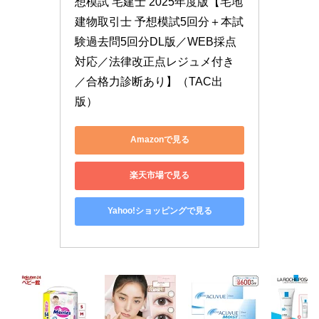
想模試 宅建士 2025年度版【宅地
建物取引士 予想模試5回分＋本試
験過去問5回分DL版／WEB採点
対応／法律改正点レジュメ付き
／合格力診断あり】（TAC出
版）
Amazonで見る
楽天市場で見る
Yahoo!ショッピングで見る