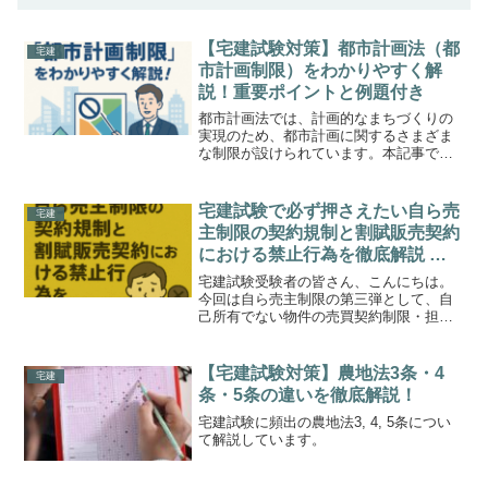
【宅建試験対策】都市計画法（都
宅建
市計画制限）をわかりやすく解
説！重要ポイントと例題付き
都市計画法では、計画的なまちづくりの
実現のため、都市計画に関するさまざま
な制限が設けられています。本記事で
は、その中でも「都市計画制限」と呼ば
れる制度について、わかりやすく解説し
ます。宅建試験では、開発許可制度とあ
宅建試験で必ず押さえたい自ら売
宅建
わせてよく出題される分野で...
主制限の契約規制と割賦販売契約
における禁止行為を徹底解説 重
要ポイントと例題で理解を深める
宅建試験受験者の皆さん、こんにちは。
まとめ記事
今回は自ら売主制限の第三弾として、自
己所有でない物件の売買契約制限・担保
責任の特約制限・割賦販売契約の解除制
限・所有権留保の禁止について詳しく解
説していきます。特に、割賦販売に関す
【宅建試験対策】農地法3条・4
宅建
る規制はひっかけ問題が多...
条・5条の違いを徹底解説！
宅建試験に頻出の農地法3, 4, 5条につい
て解説しています。