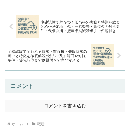
の記事では、意思表示の基本構造を確認
したうえで、心裡留保や虚偽...
宅建試験で差がつく抵当権の実務と特則を総ま
とめ〜法定地上権・一括競売・賃借権の対抗要
件・代価弁済・抵当権消滅請求まで例題付きで
徹底理解〜
宅建試験で問われる質権・留置権・先取特権の
違いと特徴を徹底解説~効力の及ぶ範囲や対抗
要件・優先順位まで例題付きで完全マスター~
コメント
コメントを書き込む
ホーム
宅建