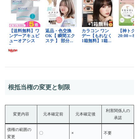
根抵当権の変更と制限
利害関係人の
変更内容
元本確定前
元本確定後
承諾
債権の範囲の
〇
×
不要
変更