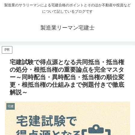
製造業のサラリーマンによる宅建合格のポイントとそのほか不動産や投資など
について記しているブログです
製造業リーマン宅建士
PR
宅建試験で得点源となる共同抵当・抵当権
の処分・根抵当権の重要論点を完全マスタ
ー～同時配当・異時配当・抵当権の順位変
更・根抵当権の仕組みまで例題付きで徹底
解説～
宅建