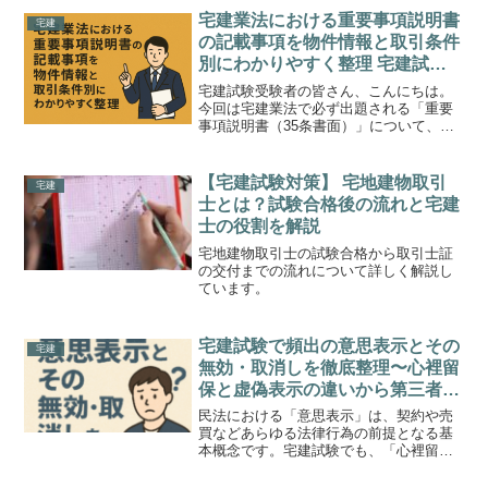
宅建業法における重要事項説明書
宅建
の記載事項を物件情報と取引条件
別にわかりやすく整理 宅建試験
で狙われるポイントと例題を丁寧
宅建試験受験者の皆さん、こんにちは。
に解説
今回は宅建業法で必ず出題される「重要
事項説明書（35条書面）」について、ど
んな内容を記載し、どんな項目を説明し
なければならないのかを物件情報と取引
条件に分けて整理します。さらに、試験
【宅建試験対策】 宅地建物取引
宅建
に頻出するポイントや引...
士とは？試験合格後の流れと宅建
士の役割を解説
宅地建物取引士の試験合格から取引士証
の交付までの流れについて詳しく解説し
ています。
宅建試験で頻出の意思表示とその
宅建
無効・取消しを徹底整理〜心裡留
保と虚偽表示の違いから第三者保
護のルールまで例題付きで完全マ
民法における「意思表示」は、契約や売
スター〜
買などあらゆる法律行為の前提となる基
本概念です。宅建試験でも、「心裡留
保」や「虚偽表示」、「錯誤」などの無
効・取消しに関する問題は頻出です。こ