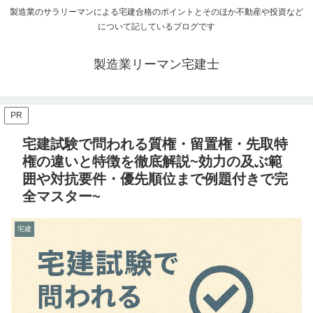
製造業のサラリーマンによる宅建合格のポイントとそのほか不動産や投資など
について記しているブログです
製造業リーマン宅建士
PR
宅建試験で問われる質権・留置権・先取特
権の違いと特徴を徹底解説~効力の及ぶ範
囲や対抗要件・優先順位まで例題付きで完
全マスター~
宅建