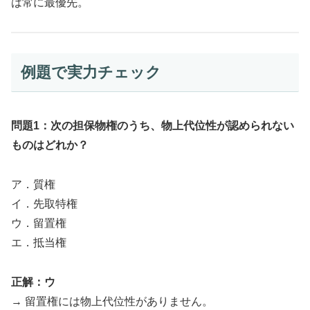
は常に最優先。
例題で実力チェック
問題1：次の担保物権のうち、物上代位性が認められない
ものはどれか？
ア．質権
イ．先取特権
ウ．留置権
エ．抵当権
正解：ウ
→ 留置権には物上代位性がありません。