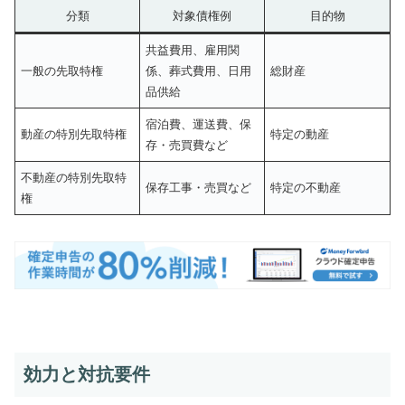
分類
対象債権例
目的物
共益費用、雇用関
一般の先取特権
係、葬式費用、日用
総財産
品供給
宿泊費、運送費、保
動産の特別先取特権
特定の動産
存・売買費など
不動産の特別先取特
保存工事・売買など
特定の不動産
権
効力と対抗要件