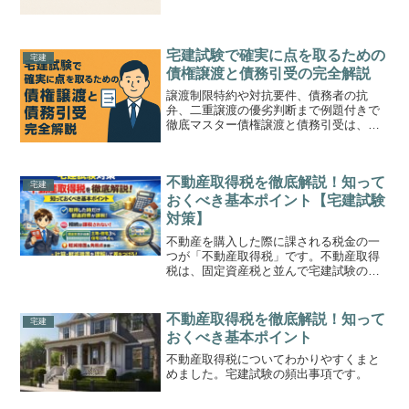
によると、過去10年間に家を買った人の
うち、住宅ローン返済...
宅建試験で確実に点を取るための
宅建
債権譲渡と債務引受の完全解説
譲渡制限特約や対抗要件、債務者の抗
弁、二重譲渡の優劣判断まで例題付きで
徹底マスター債権譲渡と債務引受は、宅
建試験において民法分野の頻出テーマで
す。どちらも債権関係の移転にかかわる
制度でありながら、試験では細かい知識
不動産取得税を徹底解説！知って
の正確さが問われます。本記...
宅建
おくべき基本ポイント【宅建試験
対策】
不動産を購入した際に課される税金の一
つが「不動産取得税」です。不動産取得
税は、固定資産税と並んで宅建試験の頻
出テーマであり、「誰に・いつ・どれく
らい課税されるのか」を正確に押さえて
おく必要があります。本記事では、不動
不動産取得税を徹底解説！知って
宅建
産取得税の基本的な仕組み...
おくべき基本ポイント
不動産取得税についてわかりやすくまと
めました。宅建試験の頻出事項です。