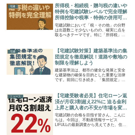
所得税・相続税・贈与税の違いや
宅建
特例を宅建試験レベルで完全理解
所得控除や税率・特例の併用可否
まで徹底解説
宅建試験において「税・その他」の分野
は出題数こそ少ないものの、確実に点を
取るべきテーマです。特に「所得税」
「相続税」「贈与税」の仕組みや特例制
度については混同しやすいため、理解の
整理が欠かせません。本記事では、税の
【宅建試験対策】建築基準法の集
宅建
基礎構造から、譲渡所得税の...
団規定を徹底解説！道路や敷地の
制限を理解しよう
建築基準法は、都市の健全な発展と安全
な建築物の確保を目的とした重要な法律
です。前回に引き続き、「集団規定」に
ついて解説します。「集団規定」は、建
築物が集まって立ち並ぶ区域でのルール
を定めており、宅建試験でも頻出のテー
【宅建受験者必見】住宅ローン返
ニュース
マです。今回は「「道路と...
済が月収3割超え22%に 迫る金利
上昇と購入者の不安が市場を変え
る
宅建試験の合格を目指す皆さん、こんに
ちは。今回は、不動産情報サービス
LIFULLの最新調査から見えてきた、住宅
購入者の「懐事情」に関する非常に重要
なデータについて解説します。この調査