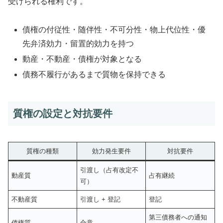
受けられる権利です。
債権の付従性・随伴性・不可分性・物上代位性・優
先弁済効力・留置的効力を持つ
動産・不動産・債権が対象となる
債務不履行があるまで質物を保持できる
質権の設定と対抗要件
質権の種類
効力発生要件
対抗要件
引渡し（占有改定不
動産質
占有継続
可）
不動産質
引渡し + 登記
登記
第三債務者への通知
債権質
合意