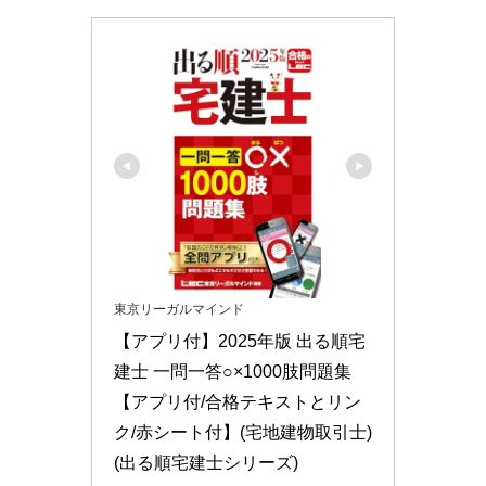
東京リーガルマインド
【アプリ付】2025年版 出る順宅
建士 一問一答○×1000肢問題集　
【アプリ付/合格テキストとリン
ク/赤シート付】(宅地建物取引士) 
(出る順宅建士シリーズ)