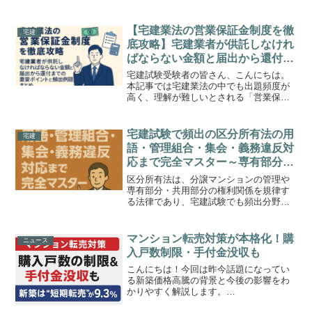
【宅建業法の営業保証金制度を徹
宅建
底攻略】宅建業者が供託しなけれ
ばならない金額と届出から還付ま
での重要ポイントと頻出例題まと
宅建試験受験者の皆さん、こんにちは。
め
本記事では宅建業法の中でも出題頻度が
高く、理解が難しいとされる「営業保証
金制度」について、試験で問われる要点
をしっかり押さえながら、分かりやすく
丁寧に解説していきます。さらに例題も
宅建試験で頻出の区分所有法の用
宅建
豊富にご用意しましたので...
語・管理組合・集会・義務違反対
応まで完全マスター～専有部分と
共用部分の違いから規約・建物の
区分所有法は、分譲マンションの管理や
復旧・建替え手続きまで例題付き
専有部分・共用部分の権利関係を規律す
る法律であり、宅建試験でも頻出分野で
で徹底解説～
す。民法の特別法としての位置づけもあ
り、用語や手続きの正確な理解が得点に
直結します。この記事では、区分所有法
マンション転売対策が本格化！購
ニュース
の基本から、管理組合、集...
入戸数制限・手付金没収も
こんにちは！今回は昨今話題になってい
る新築価格高騰の背景と今後の影響をわ
かりやすく解説します。
(function(b,c,f,g,a,d,e)