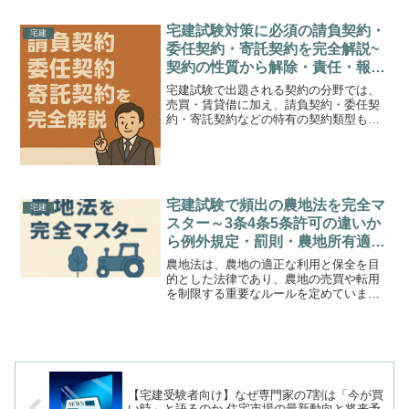
{b.MoshimoAffiliateObject=a;b=b||function
(){argum...
宅建試験対策に必須の請負契約・
宅建
委任契約・寄託契約を完全解説~
契約の性質から解除・責任・報
酬・注意義務・返還請求まで例題
宅建試験で出題される契約の分野では、
付きで徹底整理~
売買・賃貸借に加え、請負契約・委任契
約・寄託契約などの特有の契約類型も頻
出します。それぞれの契約には、成立の
ための要件や契約解除、義務の内容に独
自のルールがあり、混同しやすいポイン
トでもあります。本記事で...
宅建試験で頻出の農地法を完全マ
宅建
スター～3条4条5条許可の違いか
ら例外規定・罰則・農地所有適格
法人までを一気に理解～
農地法は、農地の適正な利用と保全を目
的とした法律であり、農地の売買や転用
を制限する重要なルールを定めていま
す。宅建試験では「3条・4条・5条許可」
の違いや、許可が不要となる例外、罰
則、協議制度、さらには「農地所有適格
法人」など、細かく問われ...
【宅建受験者向け】なぜ専門家の7割は「今が買
い時」と語るのか 住宅市場の最新動向と将来予