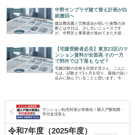
っかけ」になるのではと危惧されている
「晴海フラッグ」を題材に、不動産価値
中野サンプラザ建て替え計画が白
ニュース
の本質について深く掘り下...
紙撤回へ
建設費高騰と労務逼迫が招いた衝撃の決
断とは今日は、少し古いニュースです
が、中野区と事業者が進めてきた大規模
再開発「中野サンプラザ建て替え計画」
が、建設費高騰を理由に白紙撤回される
見通しとなったニュースを取り上げま
【宅建受験者必見】東京23区のマ
ニュース
す。長年区民に親しまれてきた...
ンション賃料が全面高 その一方
で郊外では下落も なぜ？
宅建試験の合格を目指す皆さん、こんに
ちは。試験まで1ヶ月を切り、最後の追い
込みに励んでいることと思います。今回
は、不動産市場のリアルな動向を示す
「マンション賃料インデックス」の最新
データについて解説します。昨日9月22日
に発表された2025...
マンション転売対策が本格化！購入戸数制限・
手付金没収も
令和7年度（2025年度）