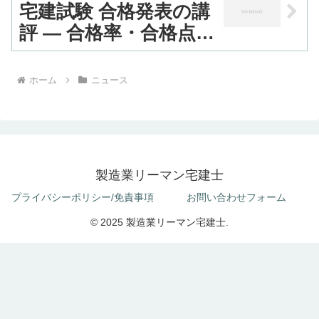
宅建試験 合格発表の講
評 — 合格率・合格点の
変化と今後の学習ポイ
ント
ホーム
ニュース
製造業リーマン宅建士
プライバシーポリシー/免責事項
お問い合わせフォーム
© 2025 製造業リーマン宅建士.