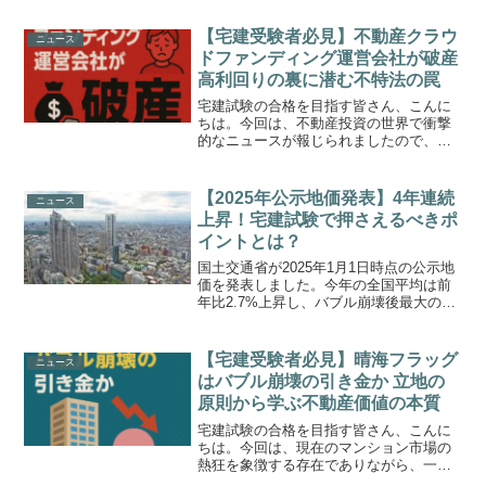
マンション価格の高騰を背景に、外国人
の不動産取得実態をつかみたいという狙
【宅建受験者必見】不動産クラウ
ニュース
いがあります。これは不動...
ドファンディング運営会社が破産
高利回りの裏に潜む不特法の罠
宅建試験の合格を目指す皆さん、こんに
ちは。今回は、不動産投資の世界で衝撃
的なニュースが報じられましたので、解
説します。不動産クラウドファンディン
グの運営会社「ダイムラー・コーポレー
ション」が破産し、「100万円を出資した
【2025年公示地価発表】4年連続
ニュース
元本が戻ってこないか...
上昇！宅建試験で押さえるべきポ
イントとは？
国土交通省が2025年1月1日時点の公示地
価を発表しました。今年の全国平均は前
年比2.7%上昇し、バブル崩壊後最大の上
げ幅となっています。不動産市場の動向
は、宅建試験でも重要なテーマの一つ。
本記事では、公示地価の最新動向を解説
【宅建受験者必見】晴海フラッグ
ニュース
し、宅建試験に...
はバブル崩壊の引き金か 立地の
原則から学ぶ不動産価値の本質
宅建試験の合格を目指す皆さん、こんに
ちは。今回は、現在のマンション市場の
熱狂を象徴する存在でありながら、一部
の専門家からは将来の「バブル崩壊のき