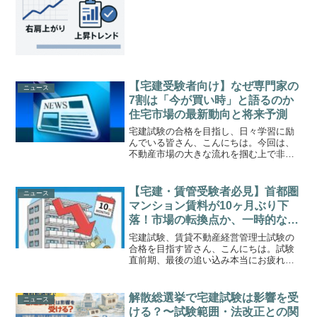
【宅建受験者向け】なぜ専門家の
ニュース
7割は「今が買い時」と語るのか
住宅市場の最新動向と将来予測
宅建試験の合格を目指し、日々学習に励
んでいる皆さん、こんにちは。今回は、
不動産市場の大きな流れを掴む上で非常
に興味深いニュースをご紹介します。あ
る調査によると、お金のプロであるファ
イナンシャルプランナー（FP）の約7割
【宅建・賃管受験者必見】首都圏
ニュース
が「マイホームは今が買...
マンション賃料が10ヶ月ぶり下
落！市場の転換点か、一時的な調
整か？
宅建試験、賃貸不動産経営管理士試験の
合格を目指す皆さん、こんにちは。試験
直前期、最後の追い込み本当にお疲れ様
です。今回は、本日10月16日に発表され
たばかりの、不動産市場の潮目の変化を
示すかもしれない非常に重要なデータに
解散総選挙で宅建試験は影響を受
ニュース
ついて解説します。東...
ける？〜試験範囲・法改正との関