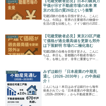
【宅建受験者必見】日本の購買力
ニュース
平価が示す不動産市場の未来 東
京の生活の質26位という衝撃
宅建試験の合格を目指す皆さん、こんに
ちは。今回は、世界の主要都市の物価や
生活の質を比較した、ドイツ銀行の2025
年版レポートから見えてくる、日本の不
動産市場の大きな課題について解説しま
す。このレポートで東京の「生活の質」
【宅建受験者必見】東京23区戸建
ニュース
は世界26位とされま...
て価格が過去最高値を更新も郊外
は下落鮮明 市場の二極化進む
宅建試験の合格を目指す皆さん、こんに
ちは。本日も、首都圏の不動産市場の
「今」を映し出す、非常に重要なデータ
について解説します。不動産調査会社の
東京カンテイが発表した7月の新築戸建て
住宅の価格動向によると、東京23区の平
みずほ銀行 「日本産業の中期見
ニュース
均価格が8,137万円...
通し（2026–2030年）」の中身紹
介！
こんにちは！本日はみずほ銀行から毎年
発表されている「日本産業の中期見通し
（2026–2030年）」から不動産業界にか
かわる部分をまとめましたので、参考に
してみてください。
(function(b,c,f,g,a,d,e){b.MoshimoA...