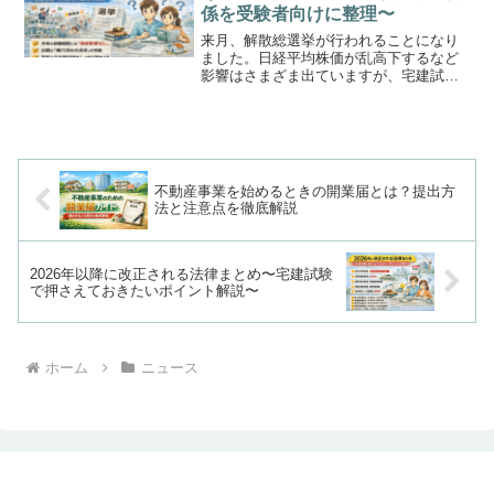
係を受験者向けに整理〜
来月、解散総選挙が行われることになり
ました。日経平均株価が乱高下するなど
影響はさまざま出ていますが、宅建試験
はどうなるのでしょう。選挙と聞くと
「法律が変わるのでは？」「宅建試験に
も影響する？」と不安になる方も多いか
もしれません。そこで本記事...
不動産事業を始めるときの開業届とは？提出方
法と注意点を徹底解説
2026年以降に改正される法律まとめ〜宅建試験
で押さえておきたいポイント解説〜
ホーム
ニュース