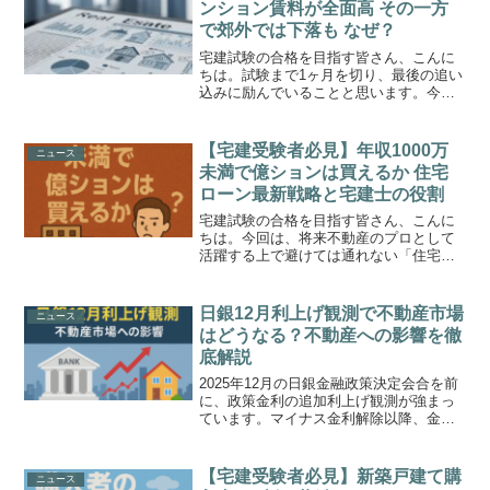
ンション賃料が全面高 その一方
で郊外では下落も なぜ？
宅建試験の合格を目指す皆さん、こんに
ちは。試験まで1ヶ月を切り、最後の追い
込みに励んでいることと思います。今回
は、不動産市場のリアルな動向を示す
「マンション賃料インデックス」の最新
データについて解説します。昨日9月22日
【宅建受験者必見】年収1000万
ニュース
に発表された2025...
未満で億ションは買えるか 住宅
ローン最新戦略と宅建士の役割
宅建試験の合格を目指す皆さん、こんに
ちは。今回は、将来不動産のプロとして
活躍する上で避けては通れない「住宅ロ
ーン」の最新戦略について、非常に示唆
に富むニュースを基に解説します。東京
23区の新築マンション平均価格が1億円を
日銀12月利上げ観測で不動産市場
ニュース
超えるなど、都心での...
はどうなる？不動産への影響を徹
底解説
2025年12月の日銀金融政策決定会合を前
に、政策金利の追加利上げ観測が強まっ
ています。マイナス金利解除以降、金利
のある世界へと移行する中で、不動産市
場への影響を気にされている方も多いの
ではないでしょうか。本記事では、日銀
【宅建受験者必見】新築戸建て購
ニュース
の利上げが意味する...