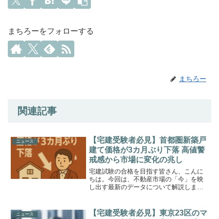
まちろーをフォローする
まちろー
関連記事
【宅建受験者必見】首都圏新築戸
ニュース
建て価格が3カ月ぶり下落 高値警
戒感から市場に変化の兆し
宅建試験の合格を目指す皆さん、こんに
ちは。今回は、不動産市場の「今」を映
し出す最新のデータについて解説しま
す。2025年6月、首都圏の新築戸建て住宅
の平均価格が3ヶ月ぶりに下落に転じたと
いうニュースが報じられました。これま
【宅建受験者必見】東京23区のマ
ニュース
で上昇一辺倒に見え...