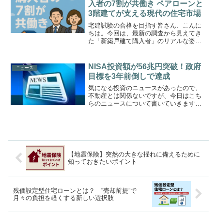
入者の7割が共働き ペアローンと
3階建てが支える現代の住宅市場
宅建試験の合格を目指す皆さん、こんに
ちは。今回は、最新の調査から見えてき
た「新築戸建て購入者」のリアルな姿に
ついて解説します。リクルートの調査に
よると、2024年に首都圏で新築戸建てを
購入した世帯の7割以上が「共働き世帯」
NISA投資額が56兆円突破！政府
ニュース
であることが明らか...
目標を3年前倒しで達成
気になる投資のニュースがあったので、
不動産とは関係ないですが、今日はこち
らのニュースについて書いていきます。
元記事はこちら
MafRakutenWidgetParam=function() {
return{ size:'600x200',d...
【地震保険】突然の大きな揺れに備えるために
知っておきたいポイント
残価設定型住宅ローンとは？ “売却前提”で
月々の負担を軽くする新しい選択肢